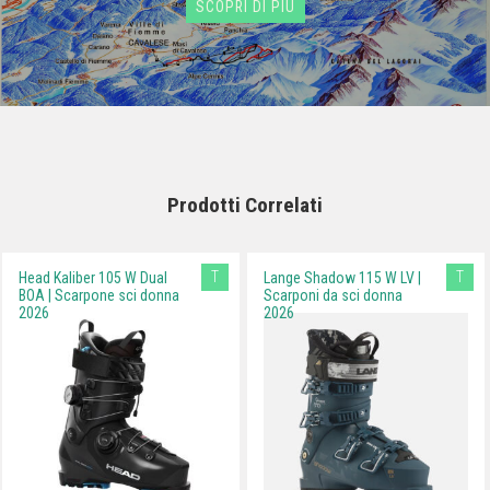
SCOPRI DI PIÙ
Prodotti Correlati
T
T
Head Kaliber 105 W Dual
Lange Shadow 115 W LV |
BOA | Scarpone sci donna
Scarponi da sci donna
2026
2026