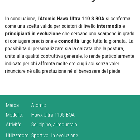
In conclusione, l’
Atomic Hawx Ultra 110 S BOA
si conferma
come una scelta valida per sciatori di livello
intermedio
e
principianti in evoluzione
che cercano uno scarpone in grado
di coniugare precisione e
comodità
lungo tutta la giornata. La
possibilità di personalizzare sia la calzata che la postura,
unita alla qualità costruttiva generale, lo rende particolarmente
indicato per chi affronta molte ore sugli sci senza voler
rinunciare né alla prestazione né al benessere del piede.
Marca
Atomic
Modello:
Hawx Ultra 110S BOA
Attività:
Sci alpino, allmountain
Utilizzatore:
Sportivo
In evoluzione