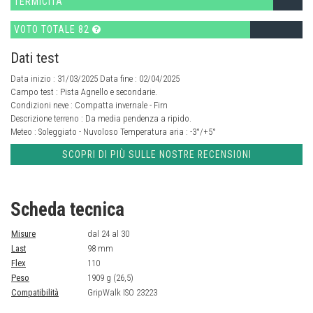
TERMICITÀ
VOTO TOTALE 82
Dati test
Data inizio : 31/03/2025 Data fine : 02/04/2025
Campo test :
Pista Agnello e secondarie.
Condizioni neve :
Compatta invernale - Firn
Descrizione terreno :
Da media pendenza a ripido.
Meteo :
Soleggiato - Nuvoloso
Temperatura aria :
-3°/+5°
SCOPRI DI PIÙ SULLE NOSTRE RECENSIONI
Scheda tecnica
Misure
dal 24 al 30
Last
98 mm
Flex
110
Peso
1909 g (26,5)
Compatibilità
GripWalk ISO 23223