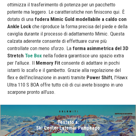
ottimizza il trasferimento di potenza per un pacchetto
potente ma leggero. Le caratteristiche non finiscono qui. È
dotato di una
fodera Mimic Gold
modellabile
a caldo con
Ankle Lock
che riproduce la forma precisa del piede e della
caviglia durante il processo di adattamento Mimic. Questa
calzata aderente consente di effettuare curve più
controllate con meno sforzo. La
forma asimmetrica del 3D
Stretch
Toe Box
nella fodera garantisce uno spazio extra
per l'alluce. Il
Memory Fit
consente di adattare in pochi
istanti lo scafo e il gambetto. Grazie alla regolazione del
flex e dell'inclinazione in avanti tramite
Power Shift
, l'Hawx
Ultra 110 S BOA offre tutto ciò di cui avete bisogno in uno
scarpone pronto all'uso.
Testato a:
Ski Center Latemar Pampeago