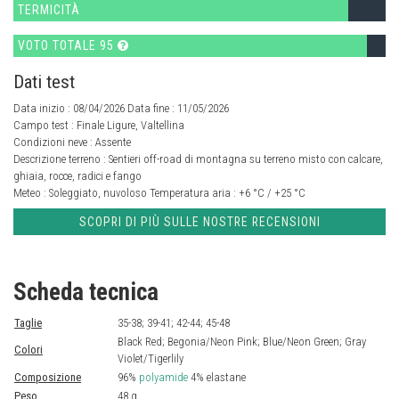
TERMICITÀ
VOTO TOTALE 95
Dati test
Data inizio : 08/04/2026 Data fine : 11/05/2026
Campo test :
Finale Ligure, Valtellina
Condizioni neve :
Assente
Descrizione terreno :
Sentieri off-road di montagna su terreno misto con calcare,
ghiaia, rocce, radici e fango
Meteo :
Soleggiato, nuvoloso
Temperatura aria :
+6 °C / +25 °C
SCOPRI DI PIÙ SULLE NOSTRE RECENSIONI
Scheda tecnica
Taglie
35-38; 39-41; 42-44; 45-48
Black Red; Begonia/Neon Pink; Blue/Neon Green; Gray
Colori
Violet/Tigerlily
Composizione
96%
polyamide
4% elastane
Peso
48 g