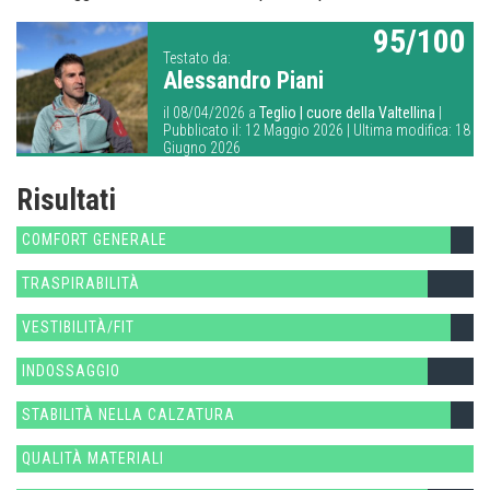
95/100
Testato da:
Alessandro Piani
il 08/04/2026 a
Teglio | cuore della Valtellina
|
Pubblicato il: 12 Maggio 2026 | Ultima modifica: 18
Giugno 2026
Risultati
COMFORT GENERALE
TRASPIRABILITÀ
VESTIBILITÀ/FIT
INDOSSAGGIO
STABILITÀ NELLA CALZATURA
QUALITÀ MATERIALI