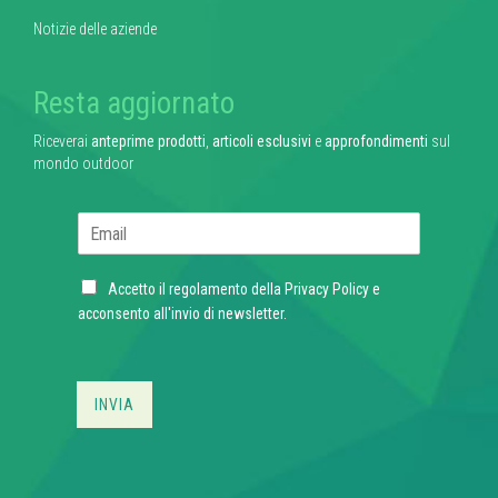
Notizie delle aziende
Resta aggiornato
Riceverai
anteprime prodotti
,
articoli esclusivi
e
approfondimenti
sul
mondo outdoor
E
m
a
C
i
Accetto il regolamento della
Privacy Policy
e
h
l
acconsento all'invio di newsletter.
e
*
c
k
b
INVIA
o
x
e
s