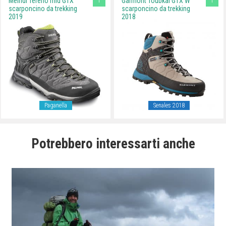
T
T
Meindl Tereno mid GTX
Garmont Toubkal GTX W
scarponcino da trekking
scarponcino da trekking
2019
2018
Paganella
Senales 2018
Potrebbero interessarti anche