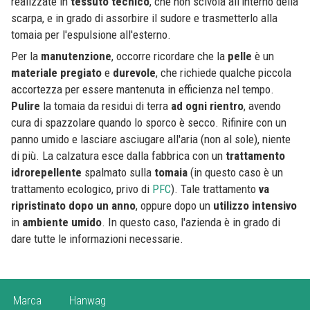
realizzate in
tessuto
tecnico
, che non scivola all'interno della
scarpa, e in grado di assorbire il sudore e trasmetterlo alla
tomaia per l'espulsione all'esterno.
Per la
manutenzione
, occorre ricordare che la
pelle
è un
materiale
pregiato
e
durevole
, che richiede qualche piccola
accortezza per essere mantenuta in efficienza nel tempo.
Pulire
la tomaia da residui di terra
ad
ogni
rientro
, avendo
cura di spazzolare quando lo sporco è secco. Rifinire con un
panno umido e lasciare asciugare all'aria (non al sole), niente
di più. La calzatura esce dalla fabbrica con un
trattamento
idrorepellente
spalmato sulla
tomaia
(in questo caso è un
trattamento ecologico, privo di
PFC
). Tale trattamento
va
ripristinato
dopo
un
anno
, oppure dopo un
utilizzo
intensivo
in
ambiente
umido
. In questo caso, l'azienda è in grado di
dare tutte le informazioni necessarie.
Marca
Hanwag