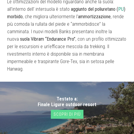
Le ottimizzazioni del modello riguardano anche la suola:
all’interno dell’ intersuola è stato
aggiunto del poliuretano (
PU
)
morbido
, che migliora ulteriormente l’
ammortizzazione
, rende
più comoda la rullata del piede e “ammorbidisce” la
camminata. I nuovi modelli Banks presentano inoltre la
nuova
suola Vibram “Endurance Pro”
, con un profilo ottimizzato
per le escursioni e un’efficace mescola da trekking. Il
rivestimento interno è disponibile sia in membrana
impermeabile e traspirante Gore-Tex, sia in setosa pelle
Hanwag.
Testato a:
Finale Ligure outdoor resort
SCOPRI DI PIÙ