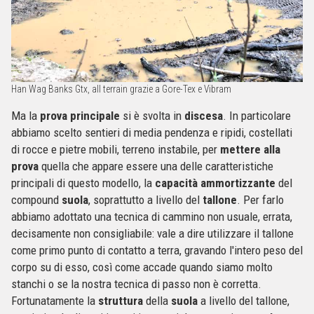
Han Wag Banks Gtx, all terrain grazie a Gore-Tex e Vibram
Ma la
prova
principale
si è svolta in
discesa
. In particolare
abbiamo scelto sentieri di media pendenza e ripidi, costellati
di rocce e pietre mobili, terreno instabile, per
mettere
alla
prova
quella che appare essere una delle caratteristiche
principali di questo modello, la
capacità
ammortizzante
del
compound
suola
, soprattutto a livello del
tallone
. Per farlo
abbiamo adottato una tecnica di cammino non usuale, errata,
decisamente non consigliabile: vale a dire utilizzare il tallone
come primo punto di contatto a terra, gravando l'intero peso del
corpo su di esso, così come accade quando siamo molto
stanchi o se la nostra tecnica di passo non è corretta.
Fortunatamente la
struttura
della
suola
a livello del tallone,