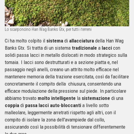
Lo scarponcino Han Wag Banks Gtx, per tutti i terreni
Ci ha molto colpito il
sistema
di
allacciatura
della Han Wag
Banks Gtx. Si tratta di un sistema
tradizionale
a
lacci
con
solidi passa lacci in metallo dislocati in modo strategico sulla
tomaia. I lacci sono destrutturati e a sezione piatta e, nel
passaggio negli anelli, creano un attrito molto efficace nel
mantenere memoria della trazione esercitata, così da facilitare
concretamente il compito della chiusura, consentendo una
efficace modulazione della pressione sul piede. In particolare
abbiamo trovato
molto
intelligente
la
sistemazione
di una
coppia
di
passa
lacci
auto
-
bloccanti
a livello sotto
malleolare, leggermente arretrati rispetto agli altri, con il
compito di isolare la zona dell'avampiede dal collo,
assicurando così la possibilità di tensionare differentemente