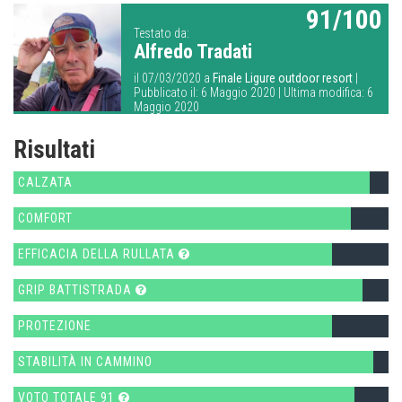
91/100
Testato da:
Alfredo Tradati
il 07/03/2020 a
Finale Ligure outdoor resort
|
Pubblicato il: 6 Maggio 2020 | Ultima modifica: 6
Maggio 2020
Risultati
CALZATA
COMFORT
EFFICACIA DELLA RULLATA
GRIP BATTISTRADA
PROTEZIONE
STABILITÀ IN CAMMINO
VOTO TOTALE 91