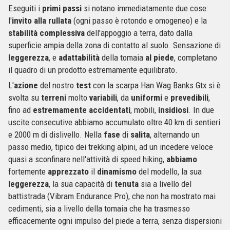
Eseguiti i
primi
passi
si notano immediatamente due cose:
l'
invito alla rullata
(ogni passo è rotondo e omogeneo) e la
stabilità complessiva
dell'appoggio a terra, dato dalla
superficie ampia della zona di contatto al suolo. Sensazione di
leggerezza
, e
adattabilità
della tomaia
al
piede
, completano
il quadro di un prodotto estremamente equilibrato.
L'
azione
del nostro
test
con la scarpa Han Wag Banks Gtx si è
svolta su
terreni
molto
variabili
, da
uniformi
e
prevedibili
,
fino ad
estremamente
accidentati
, mobili,
insidiosi
. In due
uscite consecutive abbiamo accumulato oltre 40 km di sentieri
e 2000 m di dislivello. Nella
fase
di
salita
, alternando un
passo medio, tipico dei trekking alpini, ad un incedere veloce
quasi a sconfinare nell'attività di speed hiking,
abbiamo
fortemente
apprezzato
il
dinamismo
del modello, la sua
leggerezza
, la sua capacità di
tenuta
sia a livello del
battistrada (Vibram Endurance Pro), che non ha mostrato mai
cedimenti, sia a livello della tomaia che ha trasmesso
efficacemente ogni impulso del piede a terra, senza dispersioni