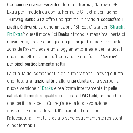
Con
cinque diverse varianti
di forma – Normal, Narrow e SF
Extra per i modelli da donna, Normal e SF Extra per l’uomo –
Hanwag Banks GTX
offre una gamma in grado di
soddisfare i
piedi più diversi
. La denominazione “SF Extra” sta per “
Straight
Fit Extra
”: questi modelli di
Banks
offrono la massima libertà di
movimento, grazie a una pianta più larga di circa 4 mm nella
zona dell’avampiede e un alloggiamento lineare per l’alluce. I
nuovi modelli da donna offrono anche una forma “
Narrow
”
per
piedi particolarmente sottili
.
La qualità dei componenti e della lavorazione Hanwag è tutta
orientata alla
funzionalità
e alla
lunga durata
della scarpa: la
nuova versione di
Banks
è realizzata internamente in
pelle
nabuk della migliore qualità
, certificata
LWG Gold
, un marchio
che certifica le pelli più pregiate e la loro lavorazione
sostenibile e rispettosa dell’ambiente. I ganci per
l’allacciatura in metallo colato sono estremamente resistenti
e indeformabili.