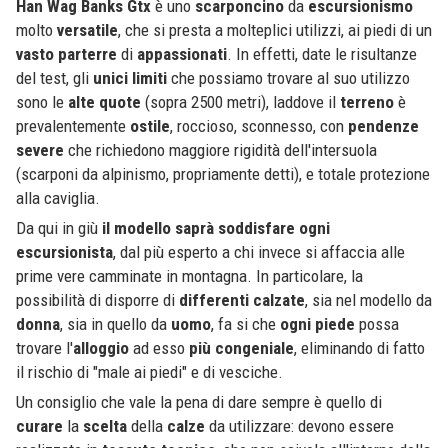
Han Wag Banks Gtx
è uno
scarponcino
da
escursionismo
molto
versatile
, che si presta a molteplici utilizzi, ai piedi di un
vasto
parterre
di
appassionati
. In effetti, date le risultanze
del test, gli
unici
limiti
che possiamo trovare al suo utilizzo
sono le
alte
quote
(sopra 2500 metri), laddove il
terreno
è
prevalentemente
ostile
, roccioso, sconnesso, con
pendenze
severe
che richiedono maggiore rigidità dell'intersuola
(scarponi da alpinismo, propriamente detti), e totale protezione
alla caviglia.
Da qui in giù
il modello saprà soddisfare ogni
escursionista
, dal più esperto a chi invece si affaccia alle
prime vere camminate in montagna. In particolare, la
possibilità di disporre di
differenti
calzate
, sia nel modello da
donna
, sia in quello da
uomo
, fa si che
ogni
piede
possa
trovare l'
alloggio
ad esso
più
congeniale
, eliminando di fatto
il rischio di "male ai piedi" e di vesciche.
Un consiglio che vale la pena di dare sempre è quello di
curare
la
scelta
della
calze
da utilizzare: devono essere