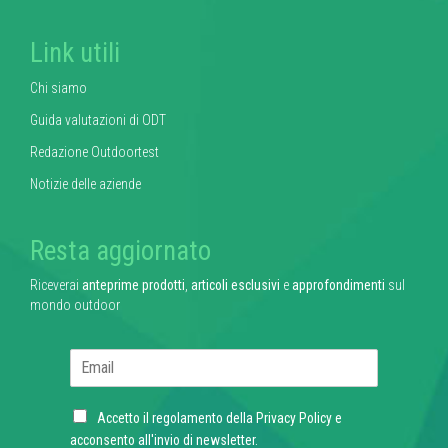
Link utili
Chi siamo
Guida valutazioni di ODT
Redazione Outdoortest
Notizie delle aziende
Resta aggiornato
Riceverai
anteprime prodotti
,
articoli esclusivi
e
approfondimenti
sul
mondo outdoor
E
m
a
C
i
Accetto il regolamento della
Privacy Policy
e
h
l
acconsento all'invio di newsletter.