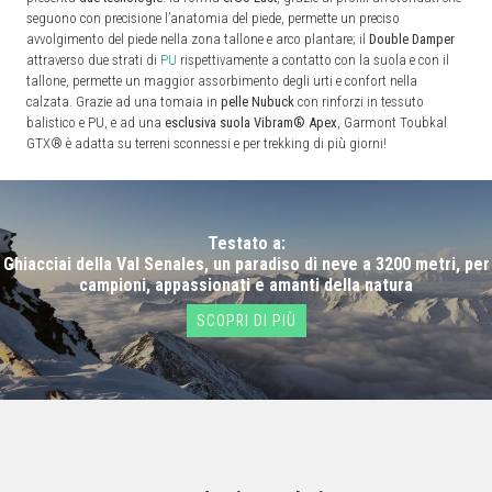
seguono con precisione l’anatomia del piede, permette un preciso
avvolgimento del piede nella zona tallone e arco plantare; il
Double Damper
attraverso due strati di
PU
rispettivamente a contatto con la suola e con il
tallone, permette un maggior assorbimento degli urti e confort nella
calzata. Grazie ad una tomaia in
pelle Nubuck
con rinforzi in tessuto
balistico e PU, e ad una
esclusiva suola Vibram® Apex
, Garmont Toubkal
GTX® è adatta su terreni sconnessi e per trekking di più giorni!
Testato a:
Ghiacciai della Val Senales, un paradiso di neve a 3200 metri, per
campioni, appassionati e amanti della natura
SCOPRI DI PIÙ