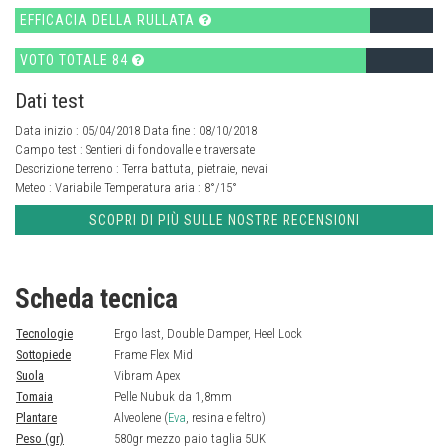
EFFICACIA DELLA RULLATA
VOTO TOTALE 84
Dati test
Data inizio : 05/04/2018 Data fine : 08/10/2018
Campo test :
Sentieri di fondovalle e traversate
Descrizione terreno :
Terra battuta, pietraie, nevai
Meteo :
Variabile
Temperatura aria :
8°/15°
SCOPRI DI PIÙ SULLE NOSTRE RECENSIONI
Scheda tecnica
Tecnologie
Ergo last, Double Damper, Heel Lock
Sottopiede
Frame Flex Mid
Suola
Vibram Apex
Tomaia
Pelle Nubuk da 1,8mm
Plantare
Alveolene (
Eva
, resina e feltro)
Peso (gr)
580gr mezzo paio taglia 5UK