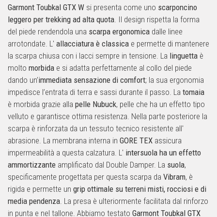
Garmont Toubkal GTX W
si presenta come uno
scarponcino
leggero per trekking ad alta quota
. Il design rispetta la forma
del piede rendendola una
scarpa ergonomica
dalle linee
arrotondate. L'
allacciatura è classica
e permette di mantenere
la scarpa chiusa con i lacci sempre in tensione. La
linguetta
è
molto
morbida
e si adatta perfettamente al collo del piede
dando un’
immediata sensazione di comfort
; la sua ergonomia
impedisce l’entrata di terra e sassi durante il passo. La
tomaia
è morbida grazie alla
pelle Nubuck
, pelle che ha un effetto tipo
velluto e garantisce ottima resistenza. Nella parte posteriore la
scarpa è rinforzata da un tessuto tecnico resistente all'
abrasione. La membrana interna in
GORE TEX
assicura
impermeabilità a questa calzatura. L'
intersuola ha un effetto
ammortizzante
amplificato dal Double Damper. La
suola
,
specificamente progettata per questa scarpa da
Vibram
, è
rigida e permette un
grip ottimale su terreni misti, rocciosi e di
media pendenza
. La presa è ulteriormente facilitata dal rinforzo
in punta e nel tallone. Abbiamo testato
Garmont Toubkal GTX