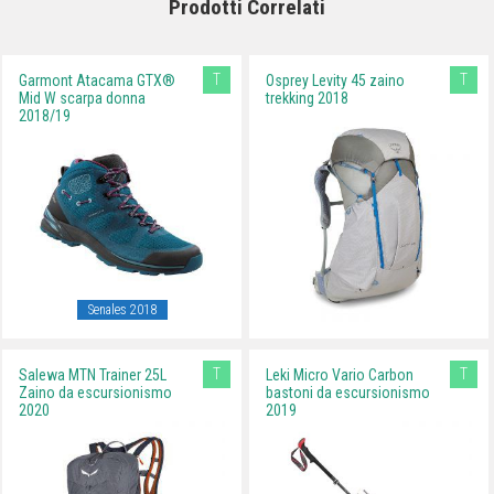
Prodotti Correlati
T
T
Garmont Atacama GTX®
Osprey Levity 45 zaino
Mid W scarpa donna
trekking 2018
2018/19
Senales 2018
T
T
Salewa MTN Trainer 25L
Leki Micro Vario Carbon
Zaino da escursionismo
bastoni da escursionismo
2020
2019