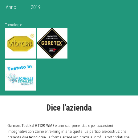
Anno:
2019
Tecnologie
Dice l'azienda
Garmont Toubkal GTX® WMS
è uno scarpone ideale per escursioni
impegnative con zaino e trekking in alta quota. La particolare costruzione
presenta
due tecnologie
: la forma
erGo-Last
, grazie ai profili arrotondati che