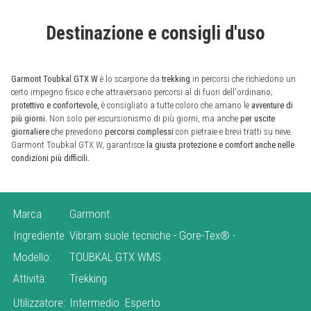
Destinazione e consigli d'uso
Garmont Toubkal GTX W
è lo scarpone da
trekking
in percorsi che richiedono un
certo impegno fisico e che attraversano percorsi al di fuori dell'ordinario;
protettivo e confortevole,
è consigliato a tutte coloro che amano le
avventure di
più giorni.
Non solo per escursionismo di più giorni, ma anche
per uscite
giornaliere
che prevedono
percorsi complessi
con pietraie e brevi tratti su neve.
Garmont Toubkal GTX W, garantisce
la giusta protezione e comfort anche nelle
condizioni più difficili.
Marca
Garmont
Ingrediente
Vibram suole tecniche
-
Gore-Tex®
-
Modello:
TOUBKAL GTX WMS
Attività:
Trekking
Utilizzatore:
Intermedio
Esperto