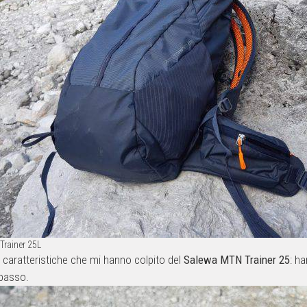
Trainer 25L
 caratteristiche che mi hanno colpito del
Salewa MTN Trainer 25
: h
 basso.