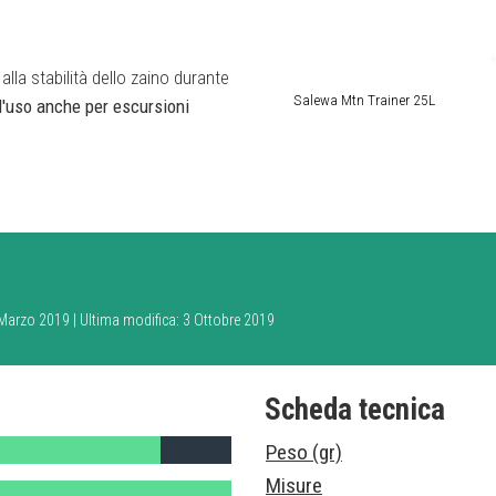
lla stabilità dello zaino durante
Salewa Mtn Trainer 25L
 d'uso anche per escursioni
8 Marzo 2019 | Ultima modifica: 3 Ottobre 2019
Scheda tecnica
Peso (gr)
Misure