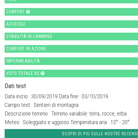
COMFORT
ACCESSO
STABILITÀ IN CAMMINO
COMFORT IN AZIONE
IMPERMEABILITÀ
VOTO TOTALE 85
Dati test
Data inizio : 30/09/2019 Data fine : 03/10/2019
Campo test :
Sentieri di montagna
Descrizione terreno :
Terreno variabile: terra, rocce, erba
Meteo :
Soleggiato e uggioso
Temperatura aria :
13° - 20°
SCOPRI DI PIÙ SULLE NOSTRE RECENS