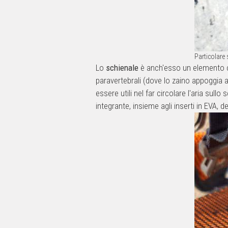
Particolare 
Lo
schienale
è anch'esso un elemento c
paravertebrali (dove lo zaino appoggia al
essere utili nel far circolare l'aria sull
integrante, insieme agli inserti in EVA, d