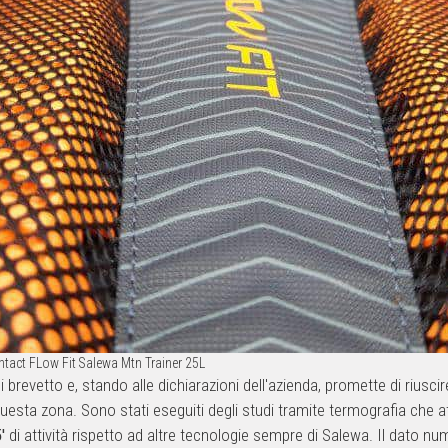
ntact FLow Fit Salewa Mtn Trainer 25L
di brevetto e, stando alle dichiarazioni dell'azienda, promette di riusci
uesta zona. Sono stati eseguiti degli studi tramite termografia che 
'
di attività rispetto ad altre tecnologie sempre di Salewa. Il dato n