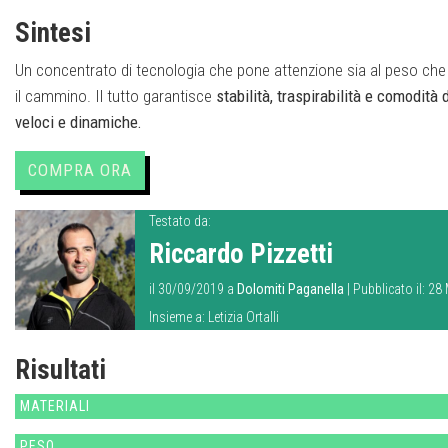
Sintesi
Un concentrato di tecnologia che pone attenzione sia al peso che a
il cammino. Il tutto garantisce
stabilità, traspirabilità e comodità
veloci e dinamiche.
COMPRA ORA
Testato da:
Riccardo Pizzetti
il 30/09/2019 a
Dolomiti Paganella
| Pubblicato il: 2
Insieme a:
Letizia Ortalli
Risultati
MATERIALI
PESO