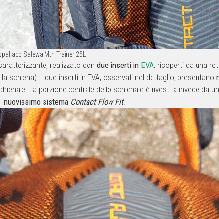
spallacci Salewa Mtn Trainer 25L
aratterizzante, realizzato con
due inserti in
EVA
, ricoperti da una re
la schiena). I due inserti in EVA, osservati nel dettaglio, presentano
o schienale. La porzione centrale dello schienale è rivestita invece da un
el
nuovissimo sistema
Contact Flow Fit
.