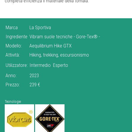
completa efficienza il materiale della tomaia.
Marca
La Sportiva
Ingrediente
Vibram suole tecniche
-
Gore-Tex®
-
Modello:
Aequilibrium Hike GTX
Attività:
Hiking, trekking, escursionismo
Utilizzatore:
Intermedio
Esperto
Anno:
2023
Prezzo:
239 €
Tecnologie