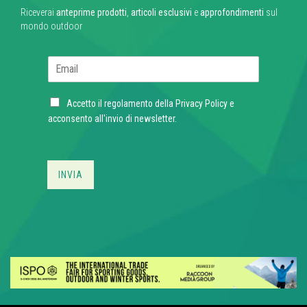
Riceverai
anteprime prodotti
,
articoli esclusivi
e
approfondimenti
sul
mondo outdoor
E
m
a
C
i
Accetto il regolamento della
Privacy Policy
e
h
l
acconsento all'invio di newsletter.
e
*
c
k
b
INVIA
o
x
e
s
*