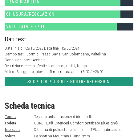
TRASPIRABILITÀ
CHIUSURA/REGOLAZIONI
VOTO TOTALE 87
Dati test
Data inizio : 02/10/2023 Data fine : 12/03/2024
Campo test :
Bormio, Passo Gavia, San Colombano, Valtellina
Condizioni neve :
Assente
Descrizione terreno :
Sentieri con rocce, radici, fango
Meteo :
Soleggiato, piovoso
Temperatura aria :
+3 °C / +26 °C
SCOPRI DI PIÙ SULLE NOSTRE RECENSIONI
Scheda tecnica
Tomaia
Tessuto antiabrasione ed idrorepellente
Fodera
GORE-TEX® Extended Comfort certificato Bluesign®
Intersuola
Schiuma di poliuretano con film in TPU antiabrasione
Soletta
La Sportiva Mountain Hiking 5mm