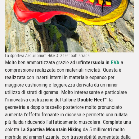
La Sportiva Aequilibrium Hike GTX test battistrada
Molto ben ammortizzata grazie ad un'
intersuola in
EVA
a
compressione realizzata con materiali riciclati. Questa è
realizzata con inserti interni in materiale espanso per
maggiore cushioning e leggerezza derivata da un minor
utilizzo di strati di gomma. Molto interessante e particolare
l'innovativa costruzione del tallone
Double Heel™
: la
geometria a doppio tassello posteriore molto pronunciato
aumenta l’effetto frenante in discesa e permette una rullata
più fluida riducendo l‘affaticamento muscolare. Completa una
soletta
La Sportiva Mountain Hiking
da 5 millimetri molto
morbida ed ammortizzante, con traspirabilità aumentata dalla