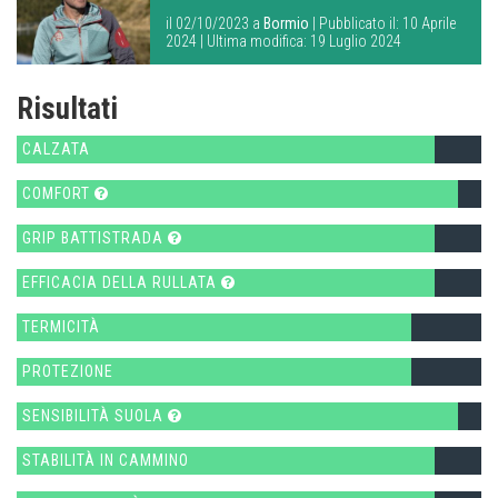
il 02/10/2023 a
Bormio
| Pubblicato il: 10 Aprile
2024 | Ultima modifica: 19 Luglio 2024
Risultati
CALZATA
COMFORT
GRIP BATTISTRADA
EFFICACIA DELLA RULLATA
TERMICITÀ
PROTEZIONE
SENSIBILITÀ SUOLA
STABILITÀ IN CAMMINO