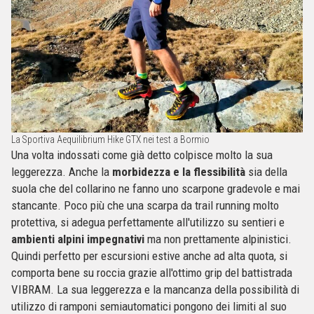
La Sportiva Aequilibrium Hike GTX nei test a Bormio
Una volta indossati come già detto colpisce molto la sua
leggerezza. Anche la
morbidezza e la flessibilità
sia della
suola che del collarino ne fanno uno scarpone gradevole e mai
stancante. Poco più che una scarpa da trail running molto
protettiva, si adegua perfettamente all'utilizzo su sentieri e
ambienti alpini impegnativi
ma non prettamente alpinistici.
Quindi perfetto per escursioni estive anche ad alta quota, si
comporta bene su roccia grazie all'ottimo grip del battistrada
VIBRAM. La sua leggerezza e la mancanza della possibilità di
utilizzo di ramponi semiautomatici pongono dei limiti al suo