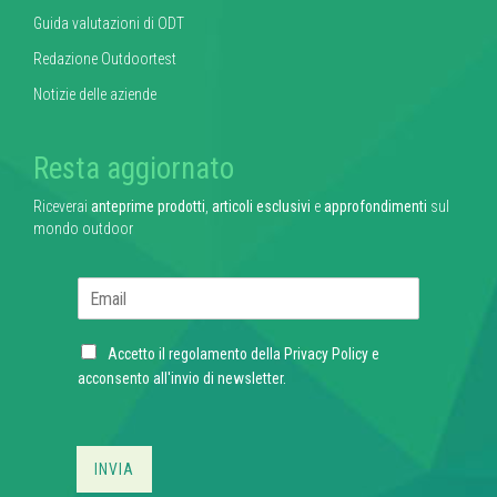
Guida valutazioni di ODT
Redazione Outdoortest
Notizie delle aziende
Resta aggiornato
Riceverai
anteprime prodotti
,
articoli esclusivi
e
approfondimenti
sul
mondo outdoor
E
m
a
C
i
Accetto il regolamento della
Privacy Policy
e
h
l
acconsento all'invio di newsletter.
e
*
c
k
b
INVIA
o