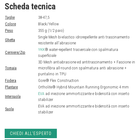
Scheda tecnica
Taglie
38-47,5
Colore
Black/Yellow
Peso
355 g (1/2 paio)
Single Mesh bi-elastico idrorepellente anti trascinamento
Ghetta
resistente all'abrasione
YKK
® water-repellent trasversale con spalmatura
Cerniere/Zip
superficiale
3D Mesh antiabrasione ed antitrascinamento + Fascione in
Tomaia
microfibra all-round con spalmatura anti abrasione +
puntalino in TPU
Fodera
Gore® Flex Construction
Plantare
Ortholite® Hybrid Mountain Running Ergonomic 4 mm
EVA
ad iniezione ammortizzante e bidensità con inserto
Intersuola
stabilizer
EVA ad iniezione ammortizzante e bidensità con inserto
Suola
stabilizer
CHIEDI ALL'ESPERTO