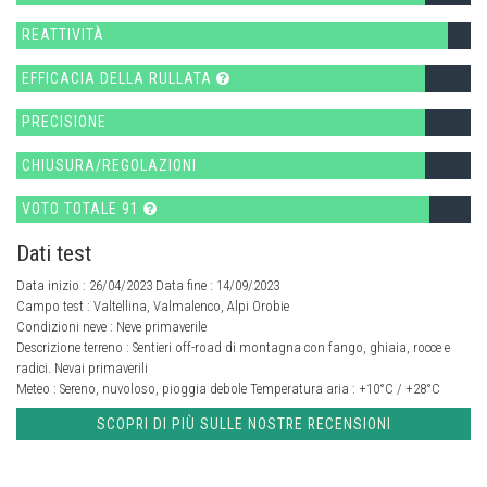
REATTIVITÀ
EFFICACIA DELLA RULLATA
PRECISIONE
CHIUSURA/REGOLAZIONI
VOTO TOTALE 91
Dati test
Data inizio : 26/04/2023 Data fine : 14/09/2023
Campo test :
Valtellina, Valmalenco, Alpi Orobie
Condizioni neve :
Neve primaverile
Descrizione terreno :
Sentieri off-road di montagna con fango, ghiaia, rocce e
radici. Nevai primaverili
Meteo :
Sereno, nuvoloso, pioggia debole
Temperatura aria :
+10°C / +28°C
SCOPRI DI PIÙ SULLE NOSTRE RECENSIONI