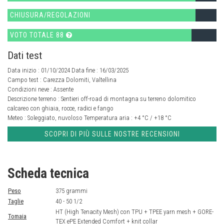
CHIUSURA/REGOLAZIONI
VOTO TOTALE 88
Dati test
Data inizio : 01/10/2024 Data fine : 16/03/2025
Campo test :
Carezza Dolomiti, Valtellina
Condizioni neve :
Assente
Descrizione terreno :
Sentieri off-road di montagna su terreno dolomitico
calcareo con ghiaia, rocce, radici e fango
Meteo :
Soleggiato, nuvoloso
Temperatura aria :
+4 °C / +18 °C
SCOPRI DI PIÙ SULLE NOSTRE RECENSIONI
Scheda tecnica
Peso
375 grammi
Taglie
40 - 50 1/2
HT (High Tenacity Mesh) con TPU + TPEE yarn mesh + GORE-
Tomaia
TEX ePE Extended Comfort + knit collar