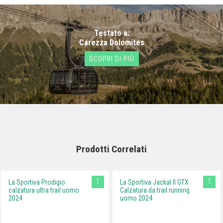
Testato a:
Carezza Dolomites
SCOPRI DI PIÙ
Prodotti Correlati
T
T
La Sportiva Prodigio
La Sportiva Jackal II GTX
calzatura ultra trail uomo
Calzatura da trail running
2024
uomo 2024