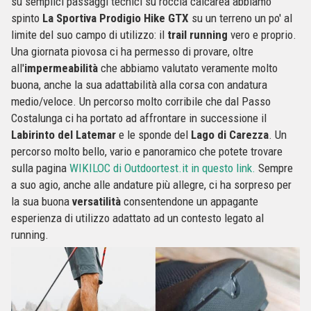
su semplici passaggi tecnici su roccia calcarea abbiamo
spinto
La Sportiva Prodigio Hike GTX
su un terreno un po' al
limite del suo campo di utilizzo: il
trail running
vero e proprio.
Una giornata piovosa ci ha permesso di provare, oltre
all'
impermeabilità
che abbiamo valutato veramente molto
buona, anche la sua adattabilità alla corsa con andatura
medio/veloce. Un percorso molto corribile che dal Passo
Costalunga ci ha portato ad affrontare in successione il
Labirinto del Latemar
e le sponde del
Lago di Carezza
. Un
percorso molto bello, vario e panoramico che potete trovare
sulla pagina
WIKILOC di Outdoortest.it in questo link.
Sempre
a suo agio, anche alle andature più allegre, ci ha sorpreso per
la sua buona
versatilità
consentendone un appagante
esperienza di utilizzo adattato ad un contesto legato al
running.