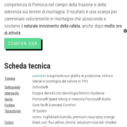
competenza di Pomoca nel campo della trazione e della
aderenza sui terreni di montagna. Il risultato è una scarpa per
camminare velocemente in montagna che asseconda e
sostiene il
naturale movimento della rullata
, anche dopo
molte ore
di attività
.
COMPRA ORA
Fare speed hiking nelle Dolomiti significa passare dalle
confortevoli mulattiere che si srotolano nei boschi di abeti, ai
tortuosi e stretti sentieri che risalgono no ai piedi delle
Scheda tecnica
maestose pareti di dolomia, attraversando ampie zone
sconnesse di detriti rocciosi. Per camminare in velocità in un
seamless
traspirante con ghetta di protezione, rinforzi
Tomaia
laterali e conchiglia del tallone in TPU
simile paesaggio serve una connessione precisa ed efficiente
Sottopiede
Ortholite®
con le irregolarità del terreno di montagna, dove si alternano di
Intersuola
Doppia densità con tecnologia Motion Guidance
erba, detriti e rocce scivolose.
Suola
Pomoca® Speed Hiking in mescola Pomoca® Butilic
Fodera
Gore-Tex® Exrended Comfort
In collaborazione con Pomoca®, l’azienda svizzera leader nelle
Tecnologie
3F System
uomo: nightblack/kamille; premium navy/spicy orange;
tecnologie di aderenza e trazione sui terreni di montagna come
Colori
black out/ fluo yellow; donna: red plum/rose red: shaded
le pelli di foca sintetiche e le suole, il team di ricerca e sviluppo