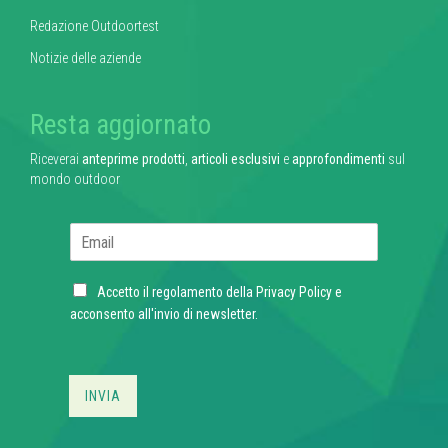
Redazione Outdoortest
Notizie delle aziende
Resta aggiornato
Riceverai
anteprime prodotti
,
articoli esclusivi
e
approfondimenti
sul
mondo outdoor
E
m
a
C
i
Accetto il regolamento della
Privacy Policy
e
h
l
acconsento all'invio di newsletter.
e
*
c
k
b
INVIA
o
x