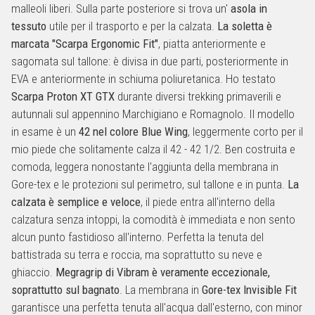
malleoli liberi. Sulla parte posteriore si trova un'
asola in
tessuto
utile per il trasporto e per la calzata.
La soletta è
marcata "Scarpa Ergonomic Fit"
, piatta anteriormente e
sagomata sul tallone: è divisa in due parti, posteriormente in
EVA e anteriormente in schiuma poliuretanica. Ho testato
Scarpa Proton XT GTX
durante diversi trekking primaverili e
autunnali sul appennino Marchigiano e Romagnolo. Il modello
in esame è un
42 nel colore Blue Wing
, leggermente corto per il
mio piede che solitamente calza il 42 - 42 1/2. Ben costruita e
comoda, leggera nonostante l'aggiunta della membrana in
Gore-tex e le protezioni sul perimetro, sul tallone e in punta.
La
calzata è semplice e veloce
, il piede entra all'interno della
calzatura senza intoppi, la comodità è immediata e non sento
alcun punto fastidioso all'interno. Perfetta la tenuta del
battistrada su terra e roccia, ma soprattutto su neve e
ghiaccio.
Megragrip di Vibram è veramente eccezionale,
soprattutto sul bagnato
. La membrana in
Gore-tex Invisible Fit
garantisce una perfetta tenuta all'acqua dall'esterno, con minor