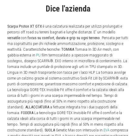
Dice l'azienda
Scarpa Proton XT GTX
è una calzatura realizzata per utilizzi prolungati e
percorsi off road su terreni bagnati e lunghe distanze. E' un modello
versatile
con
focus su comfort, durata e grip su ogni terreno
. Pensata per tutti
ma soprattutto per chi richiede ammortizzazione, protezione, sostegno e
reattività. Caratteristiche tecniche:
TOMAIA
Tomaia In 3D Air mesh, con
gabbia esterna in
PU
film termosaldato a spessore maggiorato di
sostegno, disegno SCARPA®. EXO interno in microfibra di contenimento. La
tomaia include un puntale di protezione agli urti in TPU stampato in 3D.
Lingua in 3D mesh traspirante con tasca per i lacci HLP. La tomaia avvolge
come un calzino grazie al sistema costruttivo Sock-Fit LW by SCARPA®: evita
punti di compressione, garantisce massimo comfort e precisione di calzata.
La tecnologia GORE-TEX Invisible Fit offre il comfort e la calzata ideali alla
corsa di tutti i giorni in una scarpa impermeabile nel tempo. Tempi di
asciugatura più rapidi (fino al 50% in meno rispetto alla costruzione
standard).
ALLACCIATURA
a fettucce integrata tra i due supporti della
tomaia.
FODERA
La tecnologia GORE-TEX Invisible Fit offre il comfort e la
calzata ideali alla corsa di tutti i giorni in una scarpa impermeabile nel
tempo. Tempi di asciugatura più rapidi (fino al 50% in meno rispetto alla
costruzione standard).
SUOLA
Genetic Max con intersuola in
EVA
compressa
a media densità con inserti in EVA a bassa densità per garantire cushioning