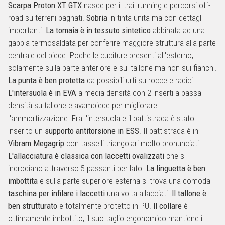
Scarpa Proton XT GTX
nasce per il trail running e percorsi off-
road su terreni bagnati.
Sobria
in tinta unita ma con dettagli
importanti.
La tomaia è in tessuto sintetico
abbinata ad una
gabbia termosaldata per conferire maggiore struttura alla parte
centrale del piede. Poche le cuciture presenti all'esterno,
solamente sulla parte anteriore e sul tallone ma non sui fianchi.
La punta è ben protetta
da possibili urti su rocce e radici.
L'intersuola è in EVA
a media densità con 2 inserti a bassa
densità su tallone e avampiede per migliorare
l'ammortizzazione. Fra l'intersuola e il battistrada è stato
inserito un
supporto antitorsione in ESS
. Il battistrada è in
Vibram Megagrip
con tasselli triangolari molto pronunciati.
L'allacciatura è classica con laccetti ovalizzati
che si
incrociano attraverso 5 passanti per lato.
La linguetta è ben
imbottita
e sulla parte superiore esterna si trova una comoda
taschina per infilare i laccetti
una volta allacciati.
Il tallone è
ben strutturato
e totalmente protetto in PU.
Il collare
è
ottimamente imbottito, il suo taglio ergonomico mantiene i