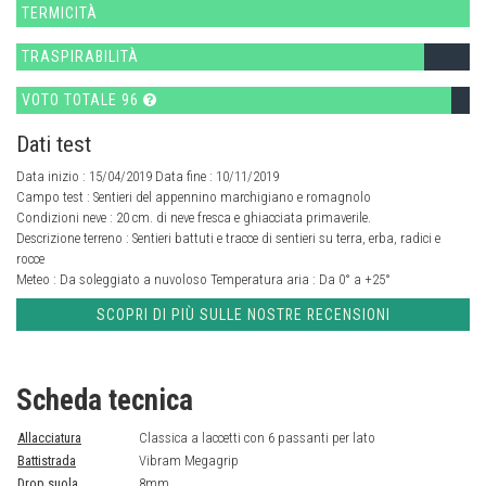
TERMICITÀ
TRASPIRABILITÀ
VOTO TOTALE 96
Dati test
Data inizio : 15/04/2019 Data fine : 10/11/2019
Campo test :
Sentieri del appennino marchigiano e romagnolo
Condizioni neve :
20 cm. di neve fresca e ghiacciata primaverile.
Descrizione terreno :
Sentieri battuti e tracce di sentieri su terra, erba, radici e
rocce
Meteo :
Da soleggiato a nuvoloso
Temperatura aria :
Da 0° a +25°
SCOPRI DI PIÙ SULLE NOSTRE RECENSIONI
Scheda tecnica
Allacciatura
Classica a laccetti con 6 passanti per lato
Battistrada
Vibram Megagrip
Drop suola
8mm