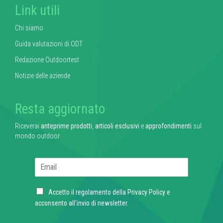
Link utili
Chi siamo
Guida valutazioni di ODT
Redazione Outdoortest
Notizie delle aziende
Resta aggiornato
Riceverai
anteprime prodotti
,
articoli esclusivi
e
approfondimenti
sul
mondo outdoor
E
m
a
C
i
Accetto il regolamento della
Privacy Policy
e
h
l
acconsento all'invio di newsletter.
e
*
c