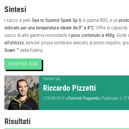
Sintesi
l sacco a pelo
Sea to Summit Spark Sp II
, in piuma RDS, è un
prodo
indicato per una temperatura ideale da 0° a 4°C
. Offre la capacità
sacco di alta gamma nonostante il
peso contenuto a 490g
. Gode 
all'utilizzo
, benché possa sembrare delicato al primo impatto, graz
Down ™
della fodera.
COMPRA ORA
Testato da:
Riccardo Pizzetti
il 29/09/2019 a
Dolomiti Paganella
| Pubblicato il: 2
Risultati