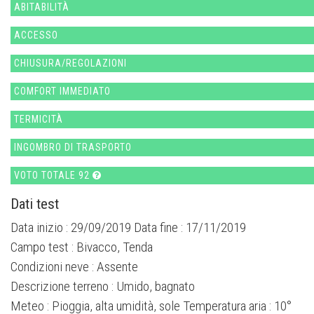
ABITABILITÀ
ACCESSO
CHIUSURA/REGOLAZIONI
COMFORT IMMEDIATO
TERMICITÀ
INGOMBRO DI TRASPORTO
VOTO TOTALE 92
Dati test
Data inizio : 29/09/2019 Data fine : 17/11/2019
Campo test :
Bivacco, Tenda
Condizioni neve :
Assente
Descrizione terreno :
Umido, bagnato
Meteo :
Pioggia, alta umidità, sole
Temperatura aria :
10°