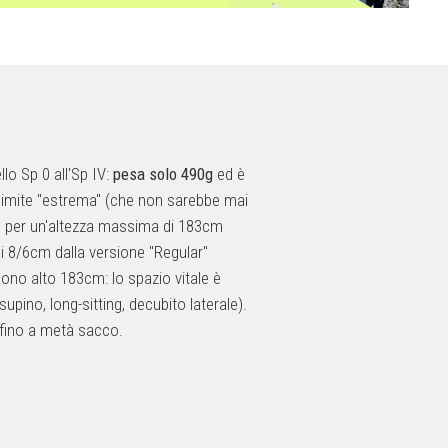
lo Sp 0 all'Sp IV:
pesa solo 490g
ed è
 limite "estrema" (che non sarebbe mai
" per un'altezza massima di 183cm
i 8/6cm dalla versione "Regular"
ono alto 183cm: lo spazio vitale è
upino, long-sitting, decubito laterale).
 fino a metà sacco.