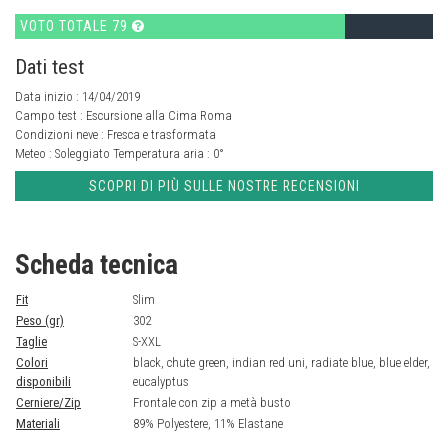
VOTO TOTALE 79
Dati test
Data inizio : 14/04/2019
Campo test :
Escursione alla Cima Roma
Condizioni neve :
Fresca e trasformata
Meteo :
Soleggiato
Temperatura aria :
0°
SCOPRI DI PIÙ SULLE NOSTRE RECENSIONI
Scheda tecnica
Fit
Slim
Peso (gr)
302
Taglie
S-XXL
Colori
black, chute green, indian red uni, radiate blue, blue elder,
disponibili
eucalyptus
Cerniere/Zip
Frontale con zip a metà busto
Materiali
89% Polyestere, 11% Elastane