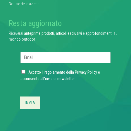
Notizie delle aziende
Resta aggiornato
Riceverai
anteprime prodotti
,
articoli esclusivi
e
approfondimenti
sul
mondo outdoor
E
m
a
C
i
Accetto il regolamento della
Privacy Policy
e
h
l
acconsento all'invio di newsletter.
e
*
c
k
b
INVIA
o
x
e
s
*