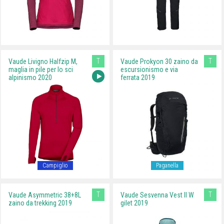
T
T
Vaude Livigno Halfzip M,
Vaude Prokyon 30 zaino da
maglia in pile per lo sci
escursionismo e via
alpinismo 2020
ferrata 2019
Campiglio
Paganella
T
T
Vaude Asymmetric 38+8L
Vaude Sesvenna Vest II W
zaino da trekking 2019
gilet 2019