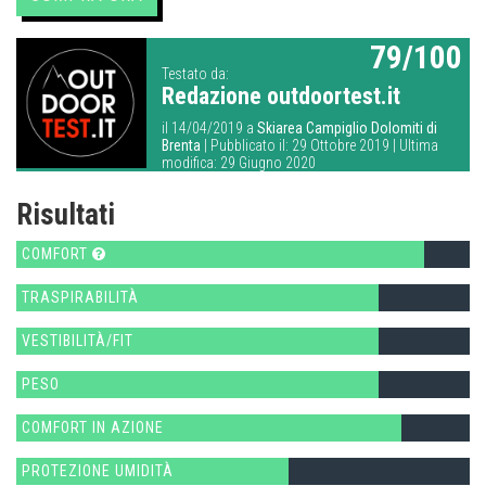
79/100
Testato da:
Redazione outdoortest.it
il 14/04/2019 a
Skiarea Campiglio Dolomiti di
Brenta
| Pubblicato il: 29 Ottobre 2019 | Ultima
modifica: 29 Giugno 2020
Risultati
COMFORT
TRASPIRABILITÀ
VESTIBILITÀ/FIT
PESO
COMFORT IN AZIONE
PROTEZIONE UMIDITÀ