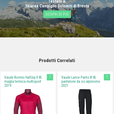
Testato a:
Skiarea Campiglio Dolomiti di Brenta
SCOPRI DI PIÙ
Prodotti Correlati
T
T
Vaude Bormio Halfzip II W,
Vaude Larice Pants III W,
maglia termica multisport
pantalone da sci alpinismo
2019
2021