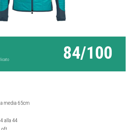
84/100
licato
lia media 65cm
4 alla 44
Loft