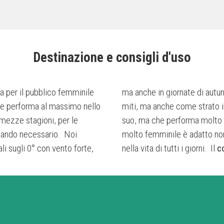
Destinazione e consigli d'uso
a per il pubblico femminile
ma anche in giornate di autu
che performa al massimo nello
 freddi. Si tratta di una giacca non calda di
mezze stagioni, per le
intensità. Dato il taglio
 quando necessario. Noi
iva, ma anche per uscite
li sugli 0° con vento forte,
nella vita di tutti i giorni. Il
c