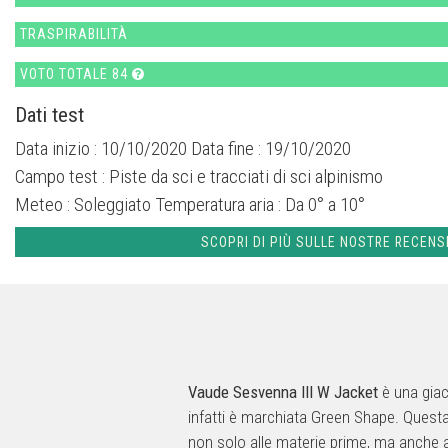
TRASPIRABILITÀ
VOTO TOTALE 84
Dati test
Data inizio : 10/10/2020 Data fine : 19/10/2020
Campo test :
Piste da sci e tracciati di sci alpinismo
Meteo :
Soleggiato
Temperatura aria :
Da 0° a 10°
SCOPRI DI PIÙ SULLE NOSTRE RECENS
Vaude Sesvenna III W Jacket
è una giac
infatti è marchiata Green Shape. Quest
non solo alle materie prime, ma anche ai 