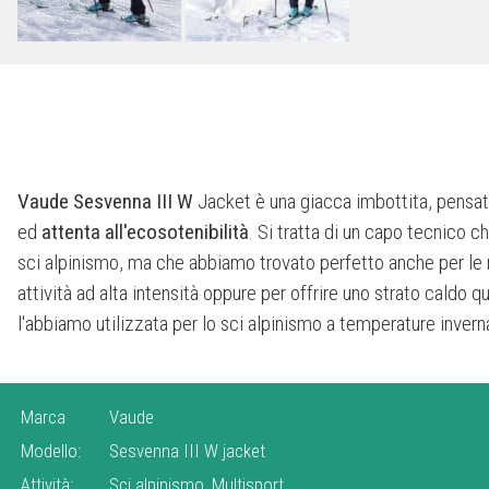
Vaude Sesvenna III W
Jacket è una giacca imbottita, pensat
ed
attenta all'ecosotenibilità
. Si tratta di un capo tecnico 
miti, ma anche come strato in più nei giorni più
sci alpinismo, ma che abbiamo trovato perfetto anche per le 
suo, ma che performa molto bene se utilizzata in attività ad alta 
attività ad alta intensità oppure per offrire uno strato caldo
molto femminile è adatto non solo per l'attività puramente sport
l'abbiamo utilizzata per lo sci alpinismo a temperature inverna
Marca
Vaude
Modello:
Sesvenna III W jacket
Attività:
Sci alpinismo, Multisport