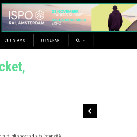
CHI SIAMO
ITINERARI
cket,
utti gli sport ad alta intensità,