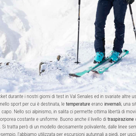
 durante i nostri giorni di test in Val Senales ed in svariate altre usc
nello sport per cui è destinata, le
temperature
erano
invernali
, una s
 capo. Nello sci alpinismo, in salita ci permette ottima libertà di m
corporea costante e uniforme. Buono anche il livello di
traspirazione
c
i. Si tratta però di un modello decisamente polivalente, dalle linee se
esempio, l'abbiamo utilizzata per escursioni autunnali a piedi, per usci