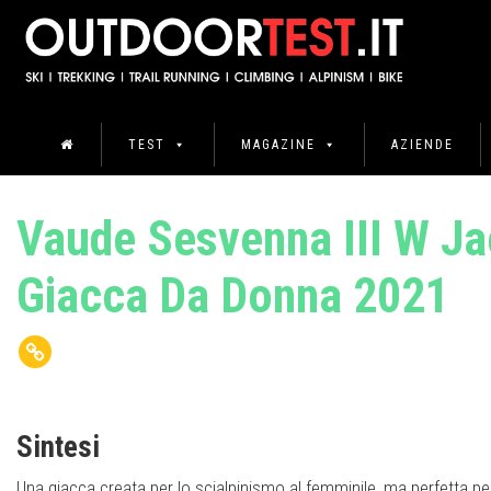
TEST
MAGAZINE
AZIENDE
Vaude Sesvenna III W Ja
Giacca Da Donna 2021
Sintesi
Una giacca creata per lo scialpinismo al femminile, ma perfetta per t