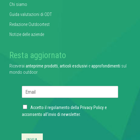
Chi siamo
Guida valutazioni di ODT
Redazione Outdoortest
Notizie delle aziende
Resta aggiornato
Riceverai
anteprime prodotti
,
articoli esclusivi
e
approfondimenti
sul
mondo outdoor
E
m
a
C
i
Accetto il regolamento della
Privacy Policy
e
h
l
acconsento all'invio di newsletter.
e
*
c
k
b