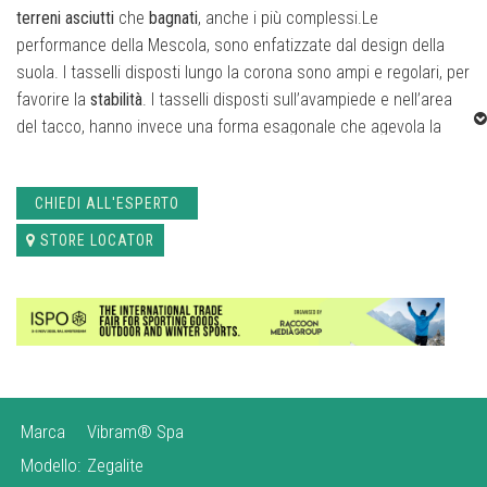
terreni asciutti
che
bagnati
, anche i più complessi.Le
performance della Mescola, sono enfatizzate dal design della
suola. I tasselli disposti lungo la corona sono ampi e regolari, per
favorire la
stabilità
. I tasselli disposti sull’avampiede e nell’area
del tacco, hanno invece una forma esagonale che agevola la
trazione
.
CHIEDI ALL'ESPERTO
Il
design autopulente
facilita la rimozione del fango dalla suola,
ottimizzando anche la trazione e la stabilità grazie ai tasselli
STORE LOCATOR
laterali. La struttura sottile della suola la rende
adatta agli sport
attivi
.
Marca
Vibram® Spa
Modello:
Zegalite