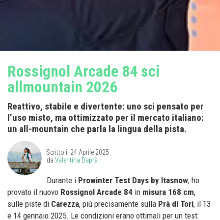
Rossignol Arcade 84 sci
allmountain 2026
Reattivo, stabile e divertente: uno sci pensato per
l’uso misto, ma ottimizzato per il mercato italiano:
un all-mountain che parla la lingua della pista.
Scritto il
24 Aprile 2025
da
Valentina Daprà
Durante i
Prowinter Test Days by Itasnow
, ho
provato il nuovo
Rossignol Arcade 84
in
misura 168 cm
,
sulle piste di
Carezza
, più precisamente sulla
Prà di Tori
, il 13
e 14 gennaio 2025. Le condizioni erano ottimali per un test: