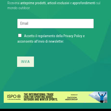
Riceverai
anteprime prodotti
,
articoli esclusivi
e
approfondimenti
sul
mondo outdoor
E
m
a
C
i
Accetto il regolamento della
Privacy Policy
e
h
l
acconsento all'invio di newsletter.
e
*
c
k
b
INVIA
o
x
e
s
*