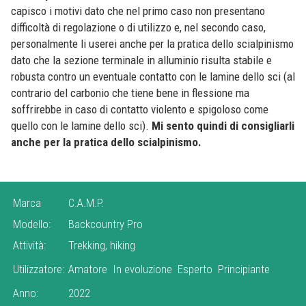
capisco i motivi dato che nel primo caso non presentano
difficoltà di regolazione o di utilizzo e, nel secondo caso,
personalmente li userei anche per la pratica dello scialpinismo
dato che la sezione terminale in alluminio risulta stabile e
robusta contro un eventuale contatto con le lamine dello sci (al
contrario del carbonio che tiene bene in flessione ma
soffrirebbe in caso di contatto violento e spigoloso come
quello con le lamine dello sci).
Mi sento quindi di consigliarli
anche per la pratica dello scialpinismo.
Marca
C.A.M.P.
Modello:
Backcountry
Pro
Attività:
Trekking, hiking
Utilizzatore:
Amatore
In evoluzione
Esperto
Principiante
Anno:
2022