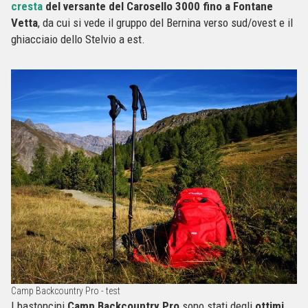
cresta
del versante del Carosello 3000 fino a Fontane
Vetta
, da cui si vede il gruppo del Bernina verso sud/ovest e il
ghiacciaio dello Stelvio a est.
Camp Backcountry Pro - test
I bastoncini
Camp Backcountry Pro
sono stati degli
ottimi