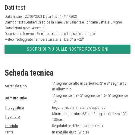
Dati test
Data inizio : 22/09/2021 Data fine : 14/11/2021
Campo test :
Sentieri Crap de la Parè, Val Saliente e Fontane Vetta a Livigno
Condizioni neve :
Assente
Descrizione terreno :
Sterrato, erba, roccette, radici, asfalto
Meteo :
Soleggiato
Temperatura aria :
Da 0° a +23°
SCOPRI DI PIÙ SULLE NOSTRE RECENSIONI
Scheda tecnica
1° segmento alto in carbonio, 2° e 3° segmento
Materiale tubo
in alluminio
1° segmento 1,8 - 2° segmento 1,6 - 3° segmento
Diametro Tubo
1,4
Impugnatura
Ergonomica in materiale espanso
Minimo ingombro 63 cm. Range di utilizzo 100-
Ingombro
135 cm.
Lacciolo
Regolabile e differenziato sx e dx
Punta
In metallo duro (Widia)