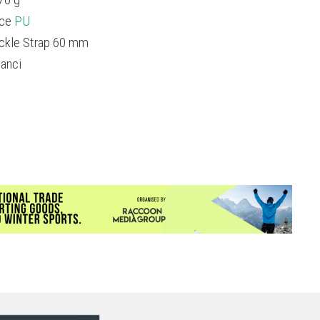
ce
PU
ckle Strap 60 mm
ganci