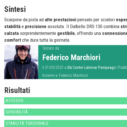
Sintesi
Scarpone da pista ad
alte
prestazioni
pensato per sciatori
esper
stabilità
e
precisione
assoluta. Il Dalbello DRS 130 combina
str
calzata
sorprendentemente
gestibile
, offrendo una
connession
comfort
che dura tutta la giornata.
Testato da:
Federico Marchiori
il 31/03/2025 a
Ski Center Latemar Pampeago
| Pubbl
Insieme a:
Federico Marchiori
Risultati
ACCESSO
SENSIBILITÀ
STABILITÀ TORSIONALE