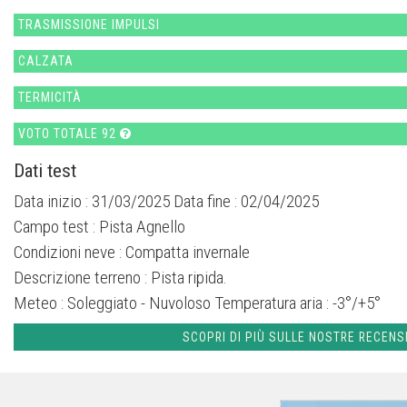
TRASMISSIONE IMPULSI
CALZATA
TERMICITÀ
VOTO TOTALE 92
Dati test
Data inizio : 31/03/2025 Data fine : 02/04/2025
Campo test :
Pista Agnello
Condizioni neve :
Compatta invernale
Descrizione terreno :
Pista ripida.
Meteo :
Soleggiato - Nuvoloso
Temperatura aria :
-3°/+5°
SCOPRI DI PIÙ SULLE NOSTRE RECENS