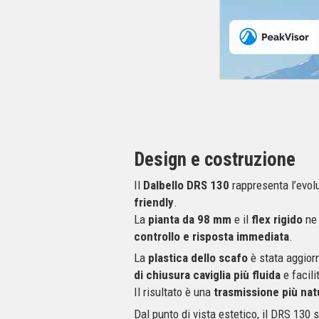
Design e costruzione
Il
Dalbello DRS 130
rappresenta l’evol
friendly
.
La
pianta da 98 mm
e il
flex rigido
ne 
controllo e risposta immediata
.
La
plastica dello scafo
è stata aggior
di chiusura caviglia più fluida
e facili
Il risultato è una
trasmissione più nat
Dal punto di vista estetico, il DRS 130