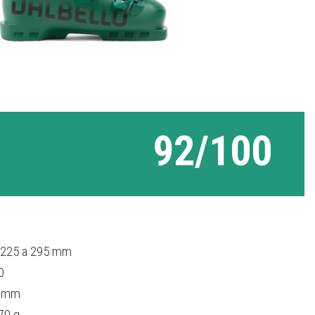
92/100
 225 a 295 mm
0
 mm
70 g