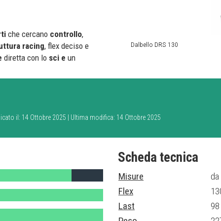
ti
che cercano
controllo
,
Dalbello DRS 130
uttura
racing
, flex deciso e
e
diretta con lo
sci
e
un
icato il: 14 Ottobre 2025 | Ultima modifica: 14 Ottobre 2025
Scheda tecnica
Misure
da
Flex
13
Last
98
Peso
22