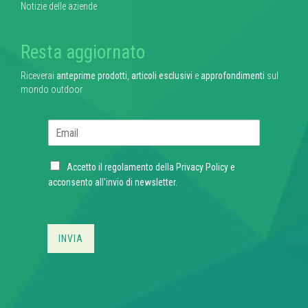
Notizie delle aziende
Resta aggiornato
Riceverai
anteprime prodotti
,
articoli esclusivi
e
approfondimenti
sul
mondo outdoor
E
m
a
C
i
Accetto il regolamento della
Privacy Policy
e
h
l
acconsento all'invio di newsletter.
e
*
c
k
b
INVIA
o
x
e
s
*