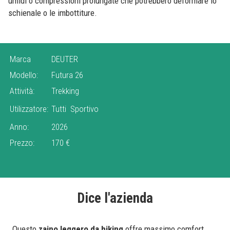
umidi o compressioni prolungate che potrebbero deformare lo
schienale o le imbottiture.
Marca
DEUTER
Modello:
Futura 26
Attività:
Trekking
Utilizzatore:
Tutti
Sportivo
Anno:
2026
Prezzo:
170 €
Dice l'azienda
Questo
zaino leggero da hiking
offre massimo comfort