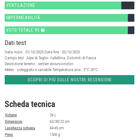
VENTILAZIONE
IMPERMEABILITÀ
VOTO TOTALE 95
Dati test
Data inizio : 01/10/2025 Data fine : 05/10/2025
Campo test :
Alpe di Teglio- Valtellina, Dolomiti di Fassa
Descrizione terreno :
sentieri escursionistici
Meteo :
soleggiato e variabile
Temperatura aria :
5°C 20°C
SCOPRI DI PIÙ SULLE NOSTRE RECENSIONI
Scheda tecnica
Volume
26 L
Dimensioni
62/30/22 cm
Lunghezza schiena
44-45 cm
Peso
1300 g