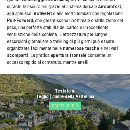
durante le escursioni grazie al sistema dorsale
Aircomfort
,
agli spallacci
ActiveFit
e alle alette lombari con regolazione
Pull-Forward
, che garantiscono un’ottimale distribuzione del
peso, una perfetta stabilità del carico e un’eccellente
ventilazione della schiena. L’attrezzatura per lunghe
escursioni giornaliere o trekking di più giorni può essere
organizzata facilmente nelle
numerose tasche
e nei vari
scomparti
. La pratica
apertura frontale
consente un
accesso rapido al contenuto, mentre anelli.
Testato a:
Teglio | cuore della Valtellina
SCOPRI DI PIÙ