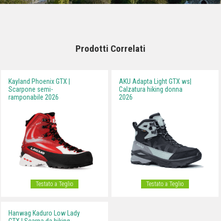
Prodotti Correlati
Kayland Phoenix GTX |
AKU Adapta Light GTX ws|
Scarpone semi-
Calzatura hiking donna
ramponabile 2026
2026
Testato a Teglio
Testato a Teglio
Hanwag Kaduro Low Lady