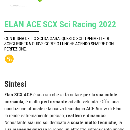
Elan SCX ACE, sci da gara
ELAN ACE SCX Sci Racing 2022
CON IL DNA DELLO SCI DA GARA, QUESTO SCI TI PERMETTE DI
SCEGLIERE TRA CURVE CORTE O LUNGHE AGENDO SEMPRE CON
PERFEZIONE.
Sintesi
Elan SCX ACE
è uno sci che si fa notare
per la sua indole
corsaiola,
è molto
performante
ad alte velocità. Offre una
conduzione ottimale e la nuova tecnologia ACE Arrow di Elan
lo rende estremamente preciso,
reattivo e dinamico
.
Nonostante sia uno sci dedicato a
sciate molto tecniche
, la
sua
maneggevolezza
lo rende un attrezzo interessante anche