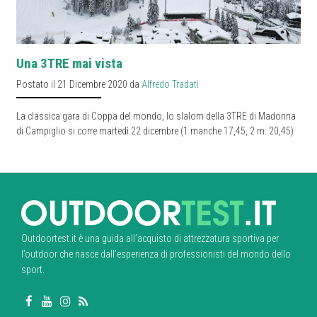
Una 3TRE mai vista
Postato il 21 Dicembre 2020 da
Alfredo Tradati
La classica gara di Coppa del mondo, lo slalom della 3TRE di Madonna
di Campiglio si corre martedì 22 dicembre (1 manche 17,45, 2 m. 20,45)
Outdoortest.it è una guida all’acquisto di attrezzatura sportiva per
l’outdoor che nasce dall’esperienza di professionisti del mondo dello
sport.