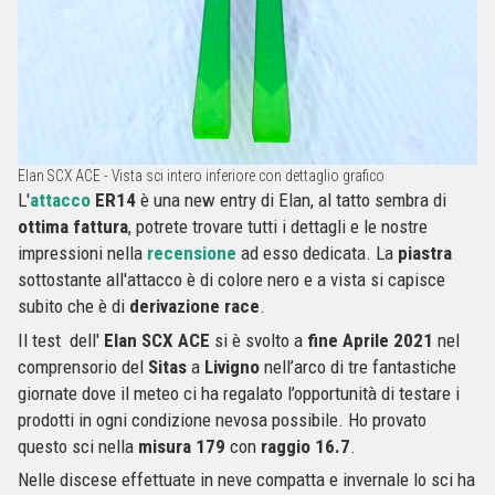
Elan SCX ACE - Vista sci intero inferiore con dettaglio grafico
L'
attacco
ER14
è una new entry di Elan, al tatto sembra di
ottima fattura
, potrete trovare tutti i dettagli e le nostre
impressioni nella
recensione
ad esso dedicata. La
piastra
sottostante all'attacco è di colore nero e a vista si capisce
subito che è di
derivazione race
.
Il test dell'
Elan SCX ACE
si è svolto a
fine Aprile 2021
nel
comprensorio del
Sitas
a
Livigno
nell’arco di tre fantastiche
giornate dove il meteo ci ha regalato l’opportunità di testare i
prodotti in ogni condizione nevosa possibile. Ho provato
questo sci nella
misura 179
con
raggio 16.7
.
Nelle discese effettuate in neve compatta e invernale lo sci ha