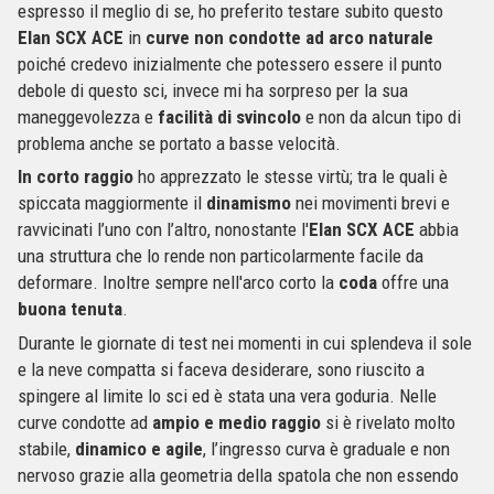
espresso il meglio di se, ho preferito testare subito questo
Elan SCX ACE
in
curve non condotte ad arco naturale
poiché credevo inizialmente che potessero essere il punto
debole di questo sci, invece mi ha sorpreso per la sua
maneggevolezza e
facilità di svincolo
e non da alcun tipo di
problema anche se portato a basse velocità.
In corto raggio
ho apprezzato le stesse virtù; tra le quali è
spiccata maggiormente il
dinamismo
nei movimenti brevi e
ravvicinati l’uno con l’altro, nonostante l'
Elan SCX ACE
abbia
una struttura che lo rende non particolarmente facile da
deformare. Inoltre sempre nell'arco corto la
coda
offre una
buona tenuta
.
Durante le giornate di test nei momenti in cui splendeva il sole
e la neve compatta si faceva desiderare, sono riuscito a
spingere al limite lo sci ed è stata una vera goduria. Nelle
curve condotte ad
ampio e medio raggio
si è rivelato molto
stabile,
dinamico e agile
, l’ingresso curva è graduale e non
nervoso grazie alla geometria della spatola che non essendo