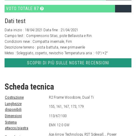
VOTO TOTALE 87
Dati test
Data inizio : 18/04/2021 Data fine : 21/04/2021
Campo test :
Comprensorio Sitas, piste Bellavista e Rin.
Condizioni neve :
Compatta invernale, Firn
Descrizione terreno :
pista battuta, neve primaverile
Meteo :
Soleggiato, coperto, nevischio
Temperatura aria :
-10°/+2°
SCOPRI DI PIÙ SULLE NOSTRE RECENSIONI
Scheda tecnica
Costruzione
R2 Frame Woodcore, Dual Ti
Lunghezze
155, 161, 167, 173, 179
disponibili
Dimensioni
113/67/100
Sistema
EMX 12.0 GW
attacco/piastra
Ace Arrow Technology, RST Sidewall, , Power