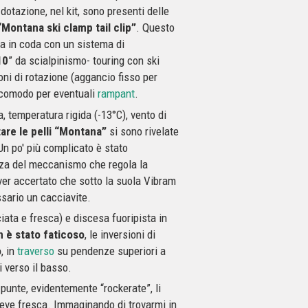
 dotazione, nel kit, sono presenti delle
“Montana ski clamp tail clip”
. Questo
ca in coda con un sistema di
10
” da scialpinismo- touring con ski
ioni di rotazione (aggancio fisso per
e comodo per eventuali
rampant
.
a, temperatura rigida (-13°C), vento di
are le pelli “Montana”
si sono rivelate
Un po' più complicato è stato
zza del meccanismo che regola la
ver accertato che sotto la suola Vibram
sario un cacciavite.
ciata e fresca) e discesa fuoripista in
n è stato faticoso
, le inversioni di
o
, in
traverso
su pendenze superiori a
 verso il basso.
e punte, evidentemente “rockerate”, li
n neve fresca. Immaginando di trovarmi in