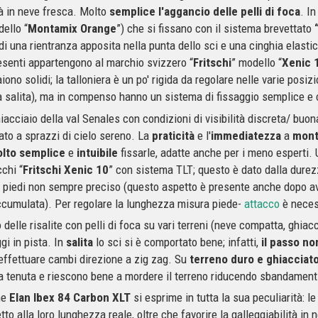
tà in neve fresca. Molto
semplice l'aggancio delle pelli di foca
. In
ello “
Montamix Orange
”) che si fissano con il sistema brevettato
di una rientranza apposita nella punta dello sci e una cinghia elasti
resenti appartengono al marchio svizzero “
Fritschi
” modello “
Xenic 
no solidi; la talloniera è un po' rigida da regolare nelle varie posiz
 la salita), ma in compenso hanno un sistema di fissaggio semplice 
hiacciaio della val Senales con condizioni di visibilità discreta/ buon
ato a sprazzi di cielo sereno. La
praticità
e l'
immediatezza
a
mont
lto semplice
e
intuibile
fissarle, adatte anche per i meno esperti. 
cchi “
Fritschi Xenic 10
” con sistema TLT; questo è dato dalla dure
dei piedi non sempre preciso (questo aspetto è presente anche dopo a
ccumulata). Per regolare la lunghezza misura piede-
attacco
è neces
o delle risalite con pelli di foca su vari terreni (neve compatta, ghiac
i in pista. In
salita
lo sci si è comportato bene; infatti,
il passo no
e effettuare cambi direzione a zig zag. Su
terreno duro e ghiacciat
na tenuta e riescono bene a mordere il terreno riducendo sbandamenti
he
Elan Ibex 84 Carbon XLT
si esprime in tutta la sua peculiarità: l
etto alla loro lunghezza reale, oltre che favorire la galleggiabilità i