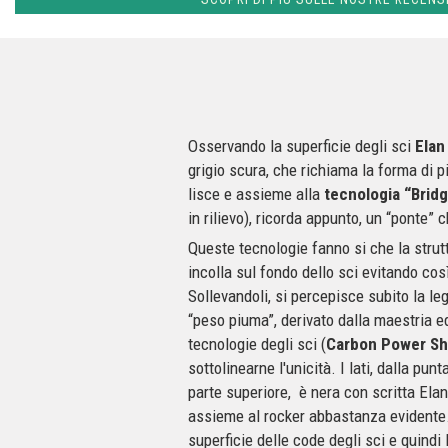
Osservando la superficie degli sci
Elan
grigio scura, che richiama la forma di p
lisce e assieme alla
tecnologia “Brid
in rilievo), ricorda appunto, un “ponte” c
Queste tecnologie fanno si che la strutt
incolla sul fondo dello sci evitando cos
Sollevandoli, si percepisce subito la le
“peso piuma”, derivato dalla maestria e
tecnologie degli sci (
Carbon Power She
sottolinearne l'unicità. I lati, dalla pun
parte superiore, è nera con scritta Ela
assieme al rocker abbastanza evidente
superficie delle code degli sci e quindi