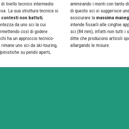
 di livello tecnico intermedio
ammirando i monti con tanto div
esa. La sua struttura tecnica si
di questo sci si suggerisce una
n
contesti non battuti
,
assicurare la
massima maneg
ontezza da uno sci la cui
intende fissarli alle cinghie a
ermettendo così di godere
sci (84 mm), infatti non tutti i
 chi ha un approccio tecnico-
ditte che producono articoli spo
ti rimane uno sci da ski-touring,
allargando le misure.
pinistiche su pendii aperti,