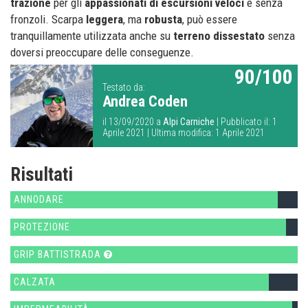
trazione
per gli
appassionati di escursioni veloci
e senza
fronzoli. Scarpa
leggera
, ma
robusta
, può essere
tranquillamente utilizzata anche su
terreno dissestato
senza
doversi preoccupare delle conseguenze.
90/100
Testato da:
Andrea Coden
il 13/09/2020 a
Alpi Carniche
| Pubblicato il: 1
Aprile 2021 | Ultima modifica: 1 Aprile 2021
Risultati
ANNODARE
PROTEZIONE
GRIP BATTISTRADA
CALZATA