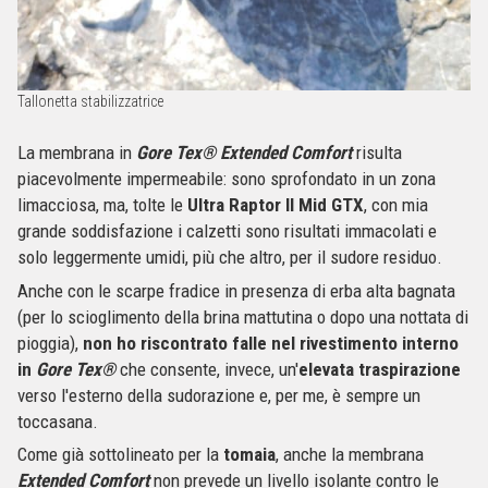
Tallonetta stabilizzatrice
La membrana in
Gore Tex® Extended Comfort
risulta
piacevolmente impermeabile: sono sprofondato in un zona
limacciosa, ma, tolte le
Ultra Raptor II Mid GTX
, con mia
grande soddisfazione i calzetti sono risultati immacolati e
solo leggermente umidi, più che altro, per il sudore residuo.
Anche con le scarpe fradice in presenza di erba alta bagnata
(per lo scioglimento della brina mattutina o dopo una nottata di
pioggia),
non ho riscontrato falle nel rivestimento interno
in
Gore Tex
®
che c
onsente, invece, un'
elevata traspirazione
verso l'esterno della sudorazione e, per me, è sempre un
toccasana.
Come già sottolineato per la
tomaia
, anche la membrana
Extended Comfort
non prevede un livello isolante contro le