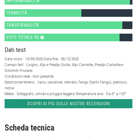
IMPERMEABILITÀ
TERMICITÀ
TRASPIRABILITÀ
VOTO TOTALE 90
Dati test
Data inizio : 13/09/2020 Data fine : 06/12/2020
Campo test :
Livigno, Alpi e Prealpi Giulie, Alpi Carniche, Prealpi Carniche e
Dolomiti Friulane
Condizioni neve :
Non presente
Descrizione terreno :
Vario, canalone, sterrato, fango (tanto fango), pietrisco,
roccia
Meteo :
Soleggiato, umido e pioggia leggera
Temperatura aria :
Da 0° a +20°
SCOPRI DI PIÙ SULLE NOSTRE RECENSIONI
Scheda tecnica