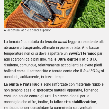
Allacciatura, asole e ganci superiori
La tomaia è costituita da
tessuto
mesh
leggero, resistente alle
abrasioni e traspirante, ottimale in piena estate. Alle basse
temperature non ci si deve aspettare un
comfort
termico
pari
agli scarponi da alpinismo, ma le
Ultra
Raptor II Mid GTX
risultano, comunque, relativamente accoglienti se avete piedi
bollenti come il sottoscritto e tenuto conto che il
fast hiking
si
conclude, solitamente, in breve tempo.
La
punta e l'intersuola
sono rinforzate con materiale rigido e
non temono sassi o sporgenze naturali appuntite, fornendo
così uno scudo contro gli urti. Lo stesso dicasi per la
conchiglia che offre, inoltre, la
tallonetta stabilizzatrice
,
vantaggiosa per consolidare la camminata su eventuali