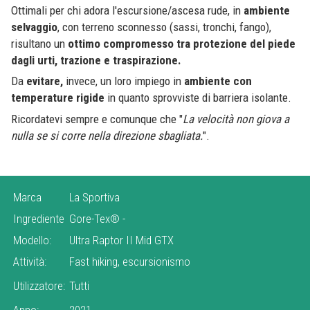
Ottimali per chi adora l'escursione/ascesa rude, in
ambiente
selvaggio
, con terreno sconnesso (sassi, tronchi, fango),
risultano un
ottimo compromesso tra protezione del piede
dagli urti, trazione e traspirazione.
Da
evitare,
invece, un loro impiego in
ambiente con
temperature rigide
in quanto sprovviste di barriera isolante.
Ricordatevi sempre e comunque che "
La velocità non giova a
nulla se si corre nella direzione sbagliata.
".
Marca
La Sportiva
Ingrediente
Gore-Tex®
-
Modello:
Ultra Raptor II Mid GTX
Attività:
Fast hiking, escursionismo
Utilizzatore:
Tutti
Anno:
2021