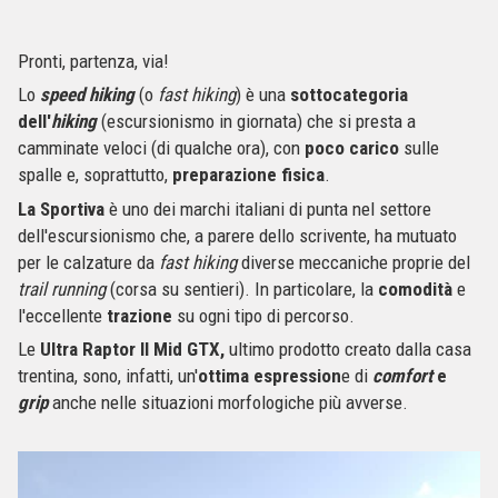
Pronti, partenza, via!
Lo
speed hiking
(o
fast hiking
) è una
sottocategoria
dell'
hiking
(escursionismo in giornata) che si presta a
camminate veloci (di qualche ora), con
poco carico
sulle
spalle e, soprattutto,
preparazione fisica
.
La Sportiva
è uno dei marchi italiani di punta nel settore
dell'escursionismo che, a parere dello scrivente, ha mutuato
per le calzature da
fast hiking
diverse meccaniche proprie del
trail running
(corsa su sentieri). In particolare, la
comodità
e
l'eccellente
trazione
su ogni tipo di percorso.
Le
Ultra Raptor II Mid GTX,
ultimo prodotto creato dalla casa
trentina, sono, infatti, un'
ottima espression
e di
comfort
e
grip
anche nelle situazioni morfologiche più avverse.