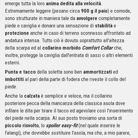
emerge tutta la loro
anima dedita alla velocità
.
Estremamente leggere (pesano circa
900 g il paio
) e comode,
sono strutturate in maniera tale da
avvolgere
completamente
piede e caviglia e donare una sensazione di
stabilità
e
protezione
anche in caso di terreno sconnesso affrontato ad
andatura intensa. Tutto ciò è dovuto soprattutto all'altezza
della scarpa ed al
collarino morbido
Comfort Collar
che,
inoltre, protegge la caviglia dall’entrata di sassi o altri elementi
esterni.
Punta e tacco
della soletta sono ben
ammortizzati
ed
imbottiti
al pari della parte di fodera che riveste il collo del
piede.
Anche la
calzata
è semplice e veloce, ma il collarino
posteriore pecca della mancanza della classica asola dove
infilare le dita per tirare il tacco ed agevolare così l'inserimento
del piede nella scarpa. Al suo posto troviamo una sorta di
piccolo risvolto
, lo
spoiler easy-fit
(
nel quale inserire le
falangi), che dovrebbe sostituire l'asola, ma che, a mio parere,