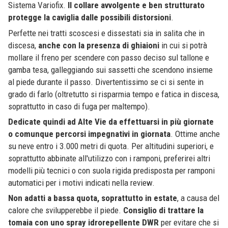
Sistema Variofix.
Il collare avvolgente e ben strutturato
protegge la caviglia dalle possibili distorsioni
.
Perfette nei tratti scoscesi e dissestati sia in salita che in
discesa,
anche con la presenza di ghiaioni
in cui si potrà
mollare il freno per scendere con passo deciso sul tallone e
gamba tesa, galleggiando sui sassetti che scendono insieme
al piede durante il passo. Divertentissimo se ci si sente in
grado di farlo (oltretutto si risparmia tempo e fatica in discesa,
soprattutto in caso di fuga per maltempo).
Dedicate quindi ad Alte Vie da effettuarsi in più giornate
o comunque percorsi impegnativi in giornata
. Ottime anche
su neve entro i 3.000 metri di quota. Per altitudini superiori, e
soprattutto abbinate all'utilizzo con i ramponi, preferirei altri
modelli più tecnici o con suola rigida predisposta per ramponi
automatici per i motivi indicati nella review.
Non adatti a bassa quota, soprattutto in estate
, a causa del
calore che svilupperebbe il piede.
Consiglio di trattare la
tomaia con uno spray idrorepellente DWR
per evitare che si