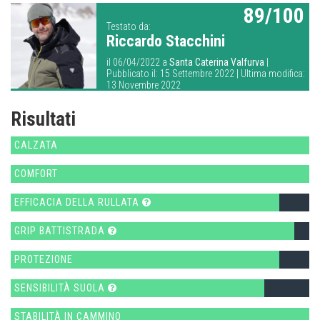
89/100
Testato da:
Riccardo Stacchini
il 06/04/2022 a
Santa Caterina Valfurva
|
Pubblicato il: 15 Settembre 2022 | Ultima modifica:
13 Novembre 2022
Risultati
CALZATA
COMFORT
EFFICACIA DELLA RULLATA
GRIP BATTISTRADA
PROTEZIONE
SENSIBILITÀ SUOLA
STABILITÀ IN CAMMINO