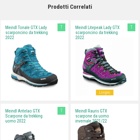
Prodotti Correlati
T
T
Meindl Tonale GTX Lady
Meindl Litepeak Lady GTX
scarponcino da trekking
scarponcino da trekking
2022
2022
Livigno
T
Meindl Antelao GTX
Meindl Rauris GTX
Scarpone da trekking
scarpone da uomo
uomo 2022
invernale 2021/22