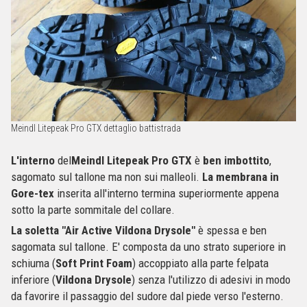
Meindl Litepeak Pro GTX dettaglio battistrada
L'interno
del
Meindl Litepeak Pro GTX
è
ben imbottito
,
sagomato sul tallone ma non sui malleoli.
La membrana in
Gore-tex
inserita all'interno termina superiormente appena
sotto la parte sommitale del collare.
La soletta "Air Active Vildona Drysole"
è spessa e ben
sagomata sul tallone. E' composta da uno strato superiore in
schiuma (
Soft Print Foam
) accoppiato alla parte felpata
inferiore (
Vildona Drysole
) senza l'utilizzo di adesivi in modo
da favorire il passaggio del sudore dal piede verso l'esterno.