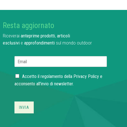
Resta aggiornato
Riceverai
anteprime prodotti
,
articoli
esclusivi
e
approfondimenti
sul mondo outdoor
E
m
a
C
i
Accetto il regolamento della
Privacy Policy
e
h
l
acconsento all'invio di newsletter.
e
*
c
k
b
INVIA
o
x
e
s