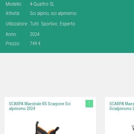
Modello:
4-Quattro SL
Attività:
Sci alpino, sci alpinismo
Utilizzatore:
Tutti
Sportivo
Esperto
Anno:
2024
Prezzo:
749 €
T
SCARPA Maestrale RS Scarpone Sci
SCARPA Maest
alpinismo 2024
Scialpinismo 