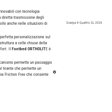
innovabili con tecnologia
a diretta trasmissione degli
Scarpa 4-Quattro SL 2024
ollo anche nelle situazioni di
perfetta personalizzazione sul
 struttura a celle chiuse della
ort. Il
Footbed ORTHOLIT
E è
ccanismo permette un passaggio
al tirante che permette un
gia Friction Free che consente
 e resistenti, il cui design
ometrica e i cavetti in acciaio
sura e un peso contenuto. Lo
mantiene costante il contatto
loci. Integra la
tecnologia