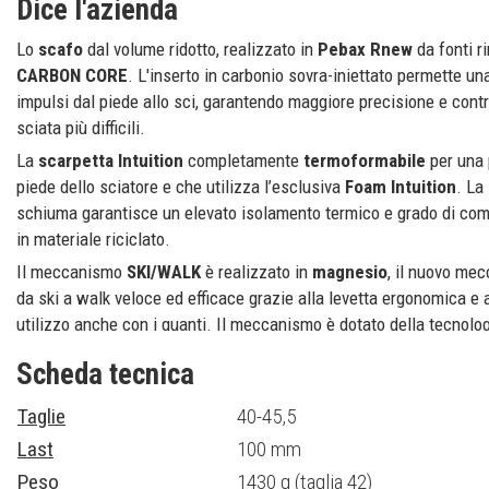
Dice l'azienda
Lo
scafo
dal volume ridotto, realizzato in
Pebax Rnew
da fonti r
CARBON CORE
. L'inserto in carbonio sovra-iniettato permette un
impulsi dal piede allo sci, garantendo maggiore precisione e contr
sciata più difficili.
La
scarpetta Intuition
completamente
termoformabile
per una 
piede dello sciatore e che utilizza l’esclusiva
Foam Intuition
. La
schiuma garantisce un elevato isolamento termico e grado di comf
in materiale riciclato.
Il meccanismo
SKI/WALK
è realizzato in
magnesio
, il nuovo me
da ski a walk veloce ed efficace grazie alla levetta ergonomica e 
utilizzo anche con i guanti. Il meccanismo è dotato della tecnolo
la massima agilità e libertà di movimento in camminata.
Scheda tecnica
Il
sistema di chiusura
prevede
quattro leve in magnesio
leggere
permette l'utilizzo anche indossando i guanti. La regolazione micr
Taglie
40-45,5
garantiscono una miglior distribuzione della pressione della chiu
Last
100 mm
strap di
chiusura a Velcro®
,
PVC Free
, con un peso contenuto, 
Peso
1430 g (taglia 42)
diretto della lingua sulla tibia, anche nei cambi di direzione più ve