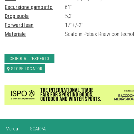
Escursione gambetto
61°
RECCO
che permette alle organizzazioni di soccorso professiona
lo sciatore in caso di incidente da
valanga
.
Drop suola
5,3°
La
suola
con sistema
GripWalk di SCARPA
ha un design ergonom
Forward lean
17°+/-2°
ottimale in camminata ed è conforme alla normativa DIN ISO 23223
Materiale
Scafo in Pebax Rnew con tecn
attacchi da sci alpinismo e da sci alpino GripWalk.
CHIEDI ALL'ESPERTO
STORE LOCATOR
Marca
SCARPA