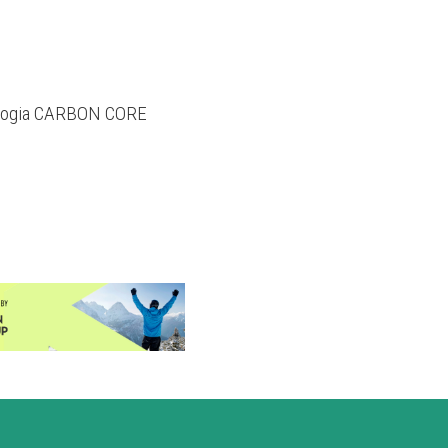
le di rintracciare velocemente
ico che garantisce un grip
 e compatibile con tutti gli
ologia CARBON CORE