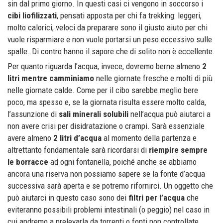
sin dal primo giorno. In questi casi ci vengono in soccorso i
cibi liofilizzati
, pensati apposta per chi fa trekking: leggeri,
molto calorici, veloci da preparare sono il giusto aiuto per chi
vuole risparmiare e non vuole portarsi un peso eccessivo sulle
spalle. Di contro hanno il sapore che di solito non è eccellente.
Per quanto riguarda l’acqua, invece, dovremo berne almeno
2
litri mentre camminiamo
nelle giornate fresche e molti di più
nelle giornate calde. Come per il cibo sarebbe meglio bere
poco, ma spesso e, se la giornata risulta essere molto calda,
l’assunzione di
sali minerali solubili
nell’acqua può aiutarci a
non avere crisi per disidratazione o crampi. Sarà essenziale
avere almeno
2 litri d’acqua
al momento della partenza e
altrettanto fondamentale sarà ricordarsi di
riempire sempre
le borracce
ad ogni fontanella, poiché anche se abbiamo
ancora una riserva non possiamo sapere se la fonte d’acqua
successiva sarà aperta e se potremo rifornirci. Un oggetto che
può aiutarci in questo caso sono dei
filtri per l’acqua
che
eviteranno possibili problemi intestinali (o peggio) nel caso in
cui andremo a prelevarla da torrenti o fonti non controllate.