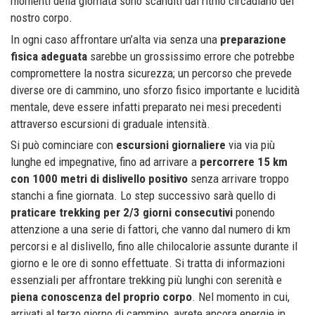
momenti della giornata sono scanditi dal ritmo circadiano del
nostro corpo.
In ogni caso affrontare un’alta via senza una
preparazione
fisica adeguata
sarebbe un grossissimo errore che potrebbe
compromettere la nostra sicurezza; un percorso che prevede
diverse ore di cammino, uno sforzo fisico importante e lucidità
mentale, deve essere infatti preparato nei mesi precedenti
attraverso escursioni di graduale intensità.
Si può cominciare con
escursioni giornaliere
via via più
lunghe ed impegnative, fino ad arrivare a
percorrere 15 km
con 1000 metri di dislivello positivo
senza arrivare troppo
stanchi a fine giornata. Lo step successivo sarà quello di
praticare trekking per 2/3 giorni consecutivi
ponendo
attenzione a una serie di fattori, che vanno dal numero di km
percorsi e al dislivello, fino alle chilocalorie assunte durante il
giorno e le ore di sonno effettuate. Si tratta di informazioni
essenziali per affrontare trekking più lunghi con serenità e
piena conoscenza del proprio corpo
. Nel momento in cui,
arrivati al terzo giorno di cammino, avrete ancora energie in