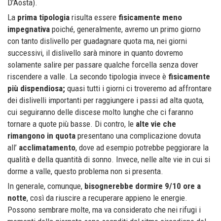
D’Aosta).
La
prima tipologia
risulta essere
fisicamente meno
impegnativa
poiché, generalmente, avremo un primo giorno
con tanto dislivello per guadagnare quota ma, nei giorni
successivi, il dislivello sarà minore in quanto dovremo
solamente salire per passare qualche forcella senza dover
riscendere a valle. La secondo tipologia invece è
fisicamente
più dispendiosa;
quasi tutti i giorni ci troveremo ad affrontare
dei dislivelli importanti per raggiungere i passi ad alta quota,
cui seguiranno delle discese molto lunghe che ci faranno
tornare a quote più basse. Di contro, le
alte vie che
rimangono in quota
presentano una complicazione dovuta
all’
acclimatamento
, dove ad esempio potrebbe peggiorare la
qualità e della quantità di sonno. Invece, nelle alte vie in cui si
dorme a valle, questo problema non si presenta.
In generale, comunque,
bisognerebbe dormire 9/10 ore a
notte
, così da riuscire a recuperare appieno le energie.
Possono sembrare molte, ma va considerato che nei rifugi i