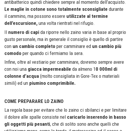
antibatterico quindi chiedere sempre al momento dell’acquisto.
Le maglie in cotone sono totalmente sconsigliate
durante
il cammino, ma possono essere
utilizzate al termine
dell’escursione,
una volta rientrati nel rifugio.
Il
numero di capi
da riporre nello zaino varia in base al proprio
gusto personale, ma in generale il consiglio è quello di partire
con
un cambio completo
per camminare ed
un cambio più
comodo
per quando ci fermiamo la sera.
Infine, oltre al vestiario per camminare, dovremo sempre avere
con noi una
giacca impermeabile
da almeno 1
0 000ml di
colonne d’acqua
(molto consigliata in Gore-Tex o materiali
simili) ed un
piumino comprimibile.
COME PREPARARE LO ZAINO
La regola base per evitare che lo zaino ci sbilanci e per limitare
il dolore alle spalle consiste nel
caricarlo inserendo in basso
gli oggetti più pesanti
, che di solito sono anche quelli che