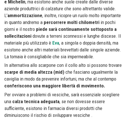
e Michelin
, ma esistono anche suole create dalle diverse
aziende produttrici di calzature che sono altrettanto valide.
L’
ammortizzazione
, inoltre, ricopre un ruolo molto importante
in quanto andremo a
percorrere molti chilometri
in pochi
giorni e il nostro
piede sarà continuamente sottoposto a
sollecitazioni
dovute a terreni sconnessi e lunghe discese. Il
materiale più utilizzato è
Eva
, a singola o doppia densità, ma
esistono anche altri materiali brevettati dalle singole aziende.
La tomaia è consigliabile che sia impermeabile.
In alternativa allo scarpone con il collo alto si possono trovare
scarpe di media altezza (mid)
che fasciano ugualmente la
caviglia in modo da prevenire infortuni, ma che al contempo
conferiscono una maggiore libertà di movimento.
Per ovviare a problemi di vesciche, sarà essenziale scegliere
una
calza tecnica adeguata
, se non dovesse essere
sufficiente, esistono in farmacia diversi prodotti che
diminuiscono il rischio di sviluppare vesciche .