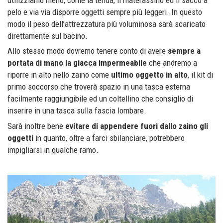
utilizziamo meno, come la tenda, il materassino ed il sacco a
pelo e via via disporre oggetti sempre più leggeri. In questo
modo il peso dell’attrezzatura più voluminosa sarà scaricato
direttamente sul bacino.
Allo stesso modo dovremo tenere conto di avere
sempre a
portata di mano la giacca impermeabile
che andremo a
riporre in alto nello zaino come
ultimo oggetto in alto
, il kit di
primo soccorso che troverà spazio in una tasca esterna
facilmente raggiungibile ed un coltellino che consiglio di
inserire in una tasca sulla fascia lombare.
Sarà inoltre bene
evitare di appendere fuori dallo zaino gli
oggetti
in quanto, oltre a farci sbilanciare, potrebbero
impigliarsi in qualche ramo.