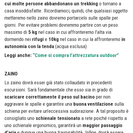
cui molte persone abbandonano un trekking
o tornano a
casa insoddisfatte. Ricordiamoci, quindi, che qualsiasi oggetto
metteremo nello zaino dovremo portarcelo sulle spalle per
giorni. Per evitare problemi dovremmo partire con un peso
massimo di
5 kg
nel caso in cui affronteremo l’alta via
dormendo nei
rifugi
e
10kg
nel caso in cui la affronteremo
in
autonomia con la tenda
(acqua esclusa).
Leggi anche:
“Come si compra l’attrezzatura outdoor”
ZAINO
Lo zaino dovrà esser già stato collaudato in precedenti
escursioni. Sarà fondamentale che esso sia in grado di
scaricare correttamente il peso sul bacino
per non
aggravare le spalle e garantire una
buona ventilazione
sulla
schiena per evitare un’eccessiva sudorazione. A tal proposito è
consigliato uno
schienale tensionato
a rete poiché rispetto a
uno schienale ergonomico, garantirà un
maggior passaggio
d’aria
e dunque una buona traspirabilità. Infine, dovrà essere