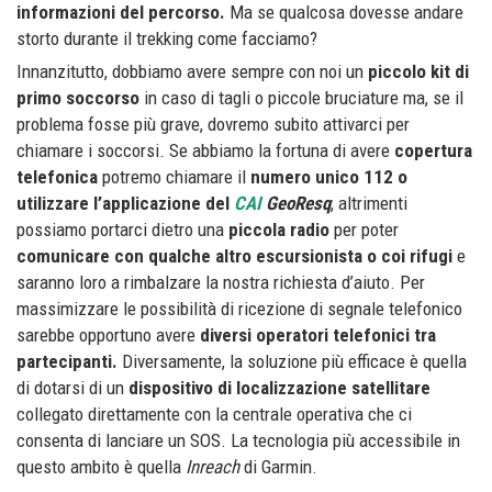
informazioni del percorso.
Ma se qualcosa dovesse andare
storto durante il trekking come facciamo?
Innanzitutto, dobbiamo avere sempre con noi un
piccolo kit di
primo soccorso
in caso di tagli o piccole bruciature ma, se il
problema fosse più grave, dovremo subito attivarci per
chiamare i soccorsi. Se abbiamo la fortuna di avere
copertura
telefonica
potremo chiamare il
numero unico 112 o
utilizzare l’applicazione del
CAI
GeoResq
, altrimenti
possiamo portarci dietro una
piccola radio
per poter
comunicare con qualche altro escursionista o coi rifugi
e
saranno loro a rimbalzare la nostra richiesta d’aiuto. Per
massimizzare le possibilità di ricezione di segnale telefonico
sarebbe opportuno avere
diversi operatori telefonici
tra
partecipanti.
Diversamente, la soluzione più efficace è quella
di dotarsi di un
dispositivo di localizzazione satellitare
collegato direttamente con la centrale operativa che ci
consenta di lanciare un SOS. La tecnologia più accessibile in
questo ambito è quella
Inreach
di Garmin.