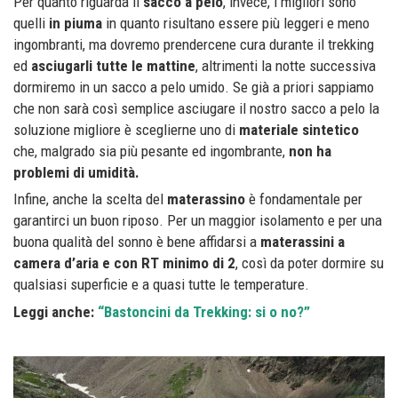
Per quanto riguarda il
sacco a pelo
, invece, i migliori sono
quelli
in piuma
in quanto risultano essere più leggeri e meno
ingombranti, ma dovremo prendercene cura durante il trekking
ed
asciugarli tutte le mattine
, altrimenti la notte successiva
dormiremo in un sacco a pelo umido. Se già a priori sappiamo
che non sarà così semplice asciugare il nostro sacco a pelo la
soluzione migliore è sceglierne uno di
materiale sintetico
che, malgrado sia più pesante ed ingombrante,
non ha
problemi di umidità.
Infine, anche la scelta del
materassino
è fondamentale per
garantirci un buon riposo. Per un maggior isolamento e per una
buona qualità del sonno è bene affidarsi a
materassini a
camera d’aria e con RT minimo di 2
, così da poter dormire su
qualsiasi superficie e a quasi tutte le temperature.
Leggi anche:
“Bastoncini da Trekking: si o no?”