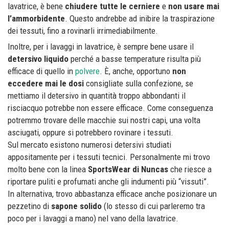
lavatrice, è bene
chiudere tutte le cerniere
e
non usare mai
l’ammorbidente
. Questo andrebbe ad inibire la traspirazione
dei tessuti, fino a rovinarli irrimediabilmente.
Inoltre, per i lavaggi in lavatrice, è sempre bene usare il
detersivo liquido
perché a basse temperature risulta più
efficace di quello in
polvere
. È, anche, opportuno
non
eccedere mai le dosi
consigliate sulla confezione, se
mettiamo il detersivo in quantità troppo abbondanti il
risciacquo potrebbe non essere efficace. Come conseguenza
potremmo trovare delle macchie sui nostri capi, una volta
asciugati, oppure si potrebbero rovinare i tessuti.
Sul mercato esistono numerosi detersivi studiati
appositamente per i tessuti tecnici. Personalmente mi trovo
molto bene con la linea
SportsWear di Nuncas
che riesce a
riportare puliti e profumati anche gli indumenti più “vissuti”.
In alternativa, trovo abbastanza efficace anche posizionare un
pezzetino di
sapone solido
(lo stesso di cui parleremo tra
poco per i lavaggi a mano) nel vano della lavatrice.