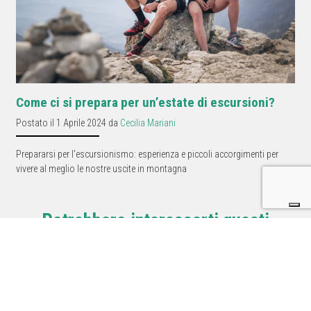
Come ci si prepara per un’estate di escursioni?
Postato il 1 Aprile 2024 da
Cecilia Mariani
Prepararsi per l'escursionismo: esperienza e piccoli accorgimenti per
vivere al meglio le nostre uscite in montagna
Potrebbero interessarti questi
prodotti.
Kayland Phoenix GTX |
AKU Adapta Light GTX
Scarpone semi-
ws| Calzatura hiking
ramponabile 2026
donna 2026