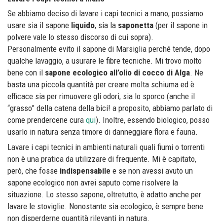
Se abbiamo deciso di lavare i capi tecnici a mano, possiamo
usare sia il sapone
liquido
, sia la
saponetta
(per il sapone in
polvere vale lo stesso discorso di cui sopra).
Personalmente evito il sapone di Marsiglia perché tende, dopo
qualche lavaggio, a usurare le fibre tecniche. Mi trovo molto
bene con il
sapone ecologico all’olio di cocco di Alga
. Ne
basta una piccola quantità per creare molta schiuma ed è
efficace sia per rimuovere gli odori, sia lo sporco (anche il
“grasso” della catena della bici! a proposito, abbiamo parlato di
come prendercene cura
qui
). Inoltre, essendo biologico, posso
usarlo in natura senza timore di danneggiare flora e fauna.
Lavare i capi tecnici in ambienti naturali quali fiumi o torrenti
non è una pratica da utilizzare di frequente. Mi è capitato,
però, che fosse
indispensabile
e se non avessi avuto un
sapone ecologico non avrei saputo come risolvere la
situazione. Lo stesso sapone, oltretutto, è adatto anche per
lavare le stoviglie. Nonostante sia ecologico, è sempre bene
non disperderne quantità rilevanti in natura.