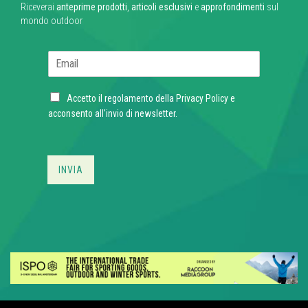
Riceverai
anteprime prodotti
,
articoli esclusivi
e
approfondimenti
sul
mondo outdoor
E
m
a
C
i
Accetto il regolamento della
Privacy Policy
e
h
l
acconsento all'invio di newsletter.
e
*
c
k
b
INVIA
o
x
e
s
*