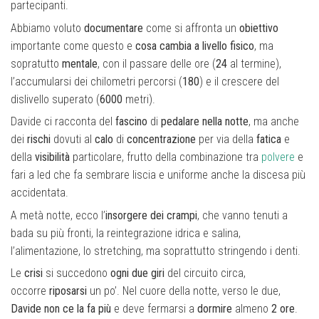
partecipanti.
Abbiamo voluto
documentare
come si affronta un
obiettivo
importante come questo e
cosa cambia
a livello fisico
, ma
sopratutto
mentale
, con il passare delle ore (
24
al termine),
l’accumularsi dei chilometri percorsi (
180
) e il crescere del
dislivello superato (
6000
metri).
Davide ci racconta del
fascino
di
pedalare
nella notte
, ma anche
dei
rischi
dovuti al
calo
di
concentrazione
per via della
fatica
e
della
visibilità
particolare, frutto della combinazione tra
polvere
e
fari a led che fa sembrare liscia e uniforme anche la discesa più
accidentata.
A metà notte, ecco l’
insorgere dei crampi
, che vanno tenuti a
bada su più fronti, la reintegrazione idrica e salina,
l’alimentazione, lo stretching, ma soprattutto stringendo i denti.
Le
crisi
si succedono
ogni due giri
del circuito circa,
occorre
riposarsi
un po’. Nel cuore della notte, verso le due,
Davide non ce la fa più
e deve fermarsi a
dormire
almeno
2 ore
.