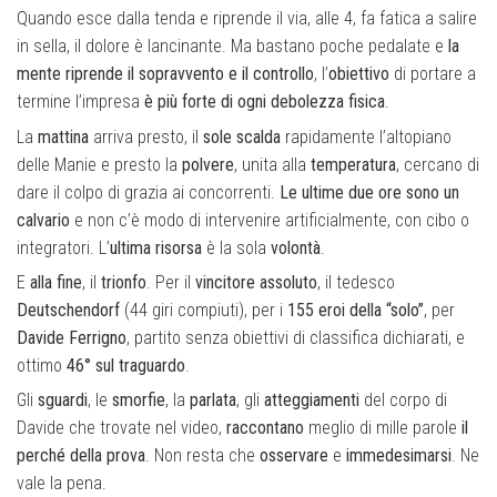
Quando esce dalla tenda e riprende il via, alle 4, fa fatica a salire
in sella, il dolore è lancinante. Ma bastano poche pedalate e
la
mente riprende il sopravvento e il controllo
, l’
obiettivo
di portare a
termine l’impresa
è più forte
di ogni
debolezza fisica
.
La
mattina
arriva presto, il
sole scalda
rapidamente l’altopiano
delle Manie e presto la
polvere
, unita alla
temperatura
, cercano di
dare il colpo di grazia ai concorrenti.
Le ultime due ore sono un
calvario
e non c’è modo di intervenire artificialmente, con cibo o
integratori. L’
ultima risorsa
è la sola
volontà
.
E
alla fine
, il
trionfo
. Per il
vincitore assoluto
, il tedesco
Deutschendorf
(44 giri compiuti), per i
155 eroi della “solo”
, per
Davide Ferrigno
, partito senza obiettivi di classifica dichiarati, e
ottimo
46° sul traguardo
.
Gli
sguardi
, le
smorfie
, la
parlata
, gli
atteggiamenti
del corpo di
Davide che trovate nel video,
raccontano
meglio di mille parole
il
perché della prova
. Non resta che
osservare
e
immedesimarsi
. Ne
vale la pena.