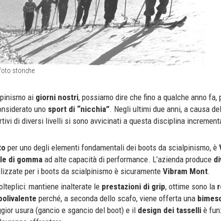
foto storiche
alpinismo ai
giorni nostri
, possiamo dire che fino a qualche anno fa,
considerato uno
sport di “nicchia”
. Negli ultimi due anni, a causa del
ivi di diversi livelli si sono avvicinati a questa disciplina incremen
to
per uno degli elementi fondamentali dei boots da scialpinismo, è
ole di gomma
ad alte capacità di performance. L’azienda produce
di
tilizzate per i boots da scialpinismo è sicuramente
Vibram Mont
.
teplici: mantiene inalterate le
prestazioni di grip
, ottime sono la
r
polivalente
perché, a seconda dello scafo, viene offerta una
bimes
gior usura (gancio e sgancio del boot) e il
design dei tasselli
è fun