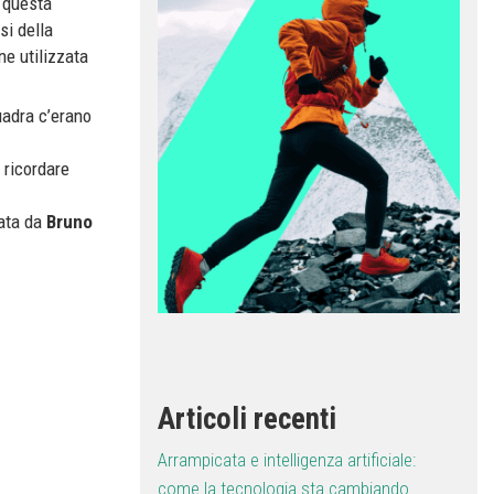
o questa
rsi della
ne utilizzata
uadra c’erano
 ricordare
tata da
Bruno
Articoli recenti
Arrampicata e intelligenza artificiale:
come la tecnologia sta cambiando