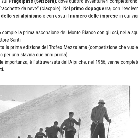
 sul
Pragelpass (Svizzera)
; dove quattro avventurieri completaron
 “racchette da neve” (ciaspole). Nel
primo dopoguerra
, con l’evolve
 dello sci alpinismo
e con essa il
numero delle imprese
in cui vie
o compie la prima ascensione del Monte Bianco con gli sci, nella sq
tore Santi;
ta la prima edizione del Trofeo Mezzalama (competizione che vuole
to per una slavina due anni prima).
le importanza, è l’attraversata dell’Alpi che, nel 1956, venne comple
ti.