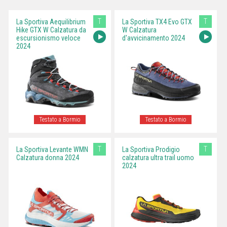
T
T
La Sportiva Aequilibrium
La Sportiva TX4 Evo GTX
Hike GTX W Calzatura da
W Calzatura
escursionismo veloce
d'avvicinamento 2024
2024
Testato a Bormio
Testato a Bormio
T
T
La Sportiva Levante WMN
La Sportiva Prodigio
Calzatura donna 2024
calzatura ultra trail uomo
2024