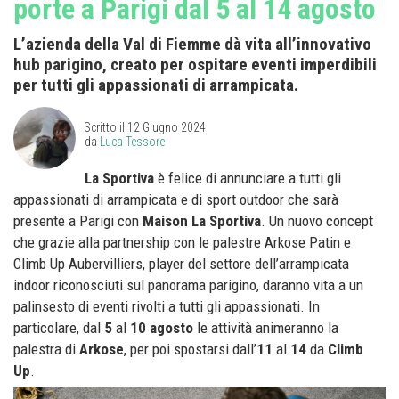
porte a Parigi dal 5 al 14 agosto
L’azienda della Val di Fiemme dà vita all’innovativo
hub parigino, creato per ospitare eventi imperdibili
per tutti gli appassionati di arrampicata.
Scritto il
12 Giugno 2024
da
Luca Tessore
La Sportiva
è felice di annunciare a tutti gli
appassionati di arrampicata e di sport outdoor che sarà
presente a Parigi con
Maison La Sportiva
. Un nuovo concept
che grazie alla partnership con le palestre Arkose Patin e
Climb Up Aubervilliers, player del settore dell’arrampicata
indoor riconosciuti sul panorama parigino, daranno vita a un
palinsesto di eventi rivolti a tutti gli appassionati. In
particolare, dal
5
al
10 agosto
le attività animeranno la
palestra di
Arkose
, per poi spostarsi dall’
11
al
14
da
Climb
Up
.