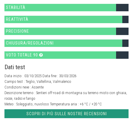
STABILITÀ
REATTIVITÀ
PRECISIONE
CHIUSURA/REGOLAZIONI
VOTO TOTALE 90
Dati test
Data inizio : 03/10/2025 Data fine : 30/03/2026
Campo test :
Teglio, Valtellina, Valmalenco
Condizioni neve :
Assente
Descrizione terreno :
Sentieri off-road di montagna su terreno misto con ghiaia,
rocce, radici e fango
Meteo :
Soleggiato, nuvoloso
Temperatura aria :
+6 °C / +20 °C
SCOPRI DI PIÙ SULLE NOSTRE RECENSIONI