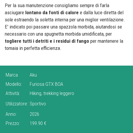
Per la sua manutenzione consigliamo sempre di farla
asciugare
lontano da fonti di calore
e dalla luce diretta del
sole estraendo la soletta interna per una miglior ventilazione.
E' indicato poi passare una spazzola morbida, aiutandosi se
necessario con una spugnetta morbida umidificata, per
togliere tutti i detriti e i residui di fango
per mantenere la
tomaia in perfetta efficienza.
Marca
Aku
Modello:
Furiosa GTX BOA
Attività:
Hiking, trekking leggero
Utilizzatore:
Sportivo
Anno:
2026
Prezzo:
199.90 €