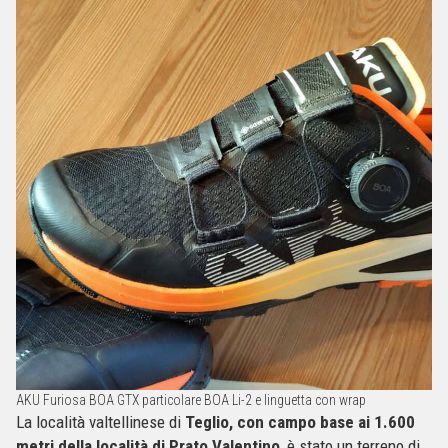
AKU Furiosa BOA GTX particolare BOA Li-2 e linguetta con wrap
La località valtellinese di
Teglio, con campo base ai 1.600
metri della località di Prato Valentino
, è stato un terreno di