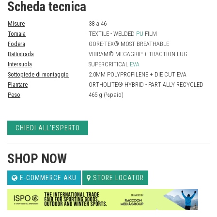
Scheda tecnica
Misure
38 a 46
Tomaia
TEXTILE - WELDED
PU
FILM
Fodera
GORE-TEX® MOST BREATHABLE
Battistrada
VIBRAM® MEGAGRIP + TRACTION LUG
Intersuola
SUPERCRITICAL
EVA
Sottopiede di montaggio
2.0MM POLYPROPILENE + DIE CUT EVA
Plantare
ORTHOLITE® HYBRID - PARTIALLY RECYCLED
Peso
465 g (½paio)
CHIEDI ALL'ESPERTO
SHOP NOW
E-COMMERCE AKU
STORE LOCATOR