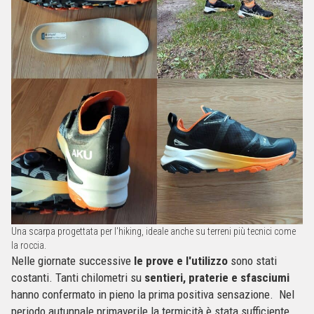
Una scarpa progettata per l'hiking, ideale anche su terreni più tecnici come
la roccia.
Nelle giornate successive
le prove e l'utilizzo
sono stati
costanti. Tanti chilometri su
sentieri, praterie e sfasciumi
hanno confermato in pieno la prima positiva sensazione. Nel
periodo autunnale primaverile la termicità è stata sufficiente,