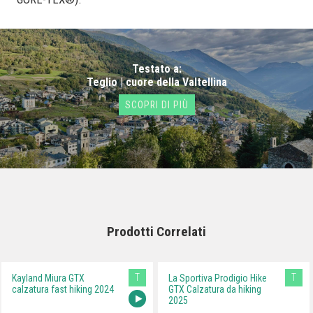
Testato a:
Teglio | cuore della Valtellina
SCOPRI DI PIÙ
Prodotti Correlati
T
T
Kayland Miura GTX
La Sportiva Prodigio Hike
calzatura fast hiking 2024
GTX Calzatura da hiking
2025