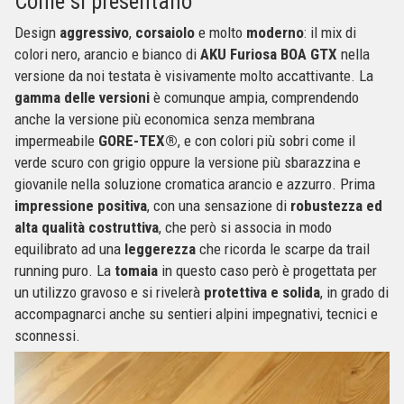
Come si presentano
Design
aggressivo
,
corsaiolo
e molto
moderno
: il mix di
colori nero, arancio e bianco di
AKU Furiosa BOA GTX
nella
versione da noi testata è visivamente molto accattivante. La
gamma delle versioni
è comunque ampia, comprendendo
anche la versione più economica senza membrana
impermeabile
GORE-TEX®
, e con colori più sobri come il
verde scuro con grigio oppure la versione più sbarazzina e
giovanile nella soluzione cromatica arancio e azzurro. Prima
impressione positiva
, con una sensazione di
robustezza ed
alta qualità costruttiva
, che però si associa in modo
equilibrato ad una
leggerezza
che ricorda le scarpe da trail
running puro. La
tomaia
in questo caso però è progettata per
un utilizzo gravoso e si rivelerà
protettiva e solida
, in grado di
accompagnarci anche su sentieri alpini impegnativi, tecnici e
sconnessi.