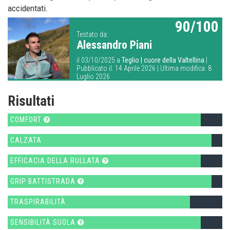
accidentati.
90/100
Testato da:
Alessandro Piani
il 03/10/2025 a
Teglio | cuore della Valtellina
|
Pubblicato il: 14 Aprile 2026 | Ultima modifica: 8
Luglio 2026
Risultati
COMFORT
CALZATA
EFFICACIA DELLA RULLATA
GRIP BATTISTRADA
TRASPIRABILITÀ
SENSIBILITÀ SUOLA