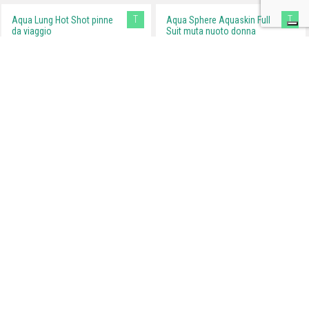
T
T
Aqua Lung Hot Shot pinne
Aqua Sphere Aquaskin Full
da viaggio
Suit muta nuoto donna
Outdoortest.it è una guida all’acquisto di attrezzatura sportiva per
l’outdoor che nasce dall’esperienza di professionisti del mondo dello