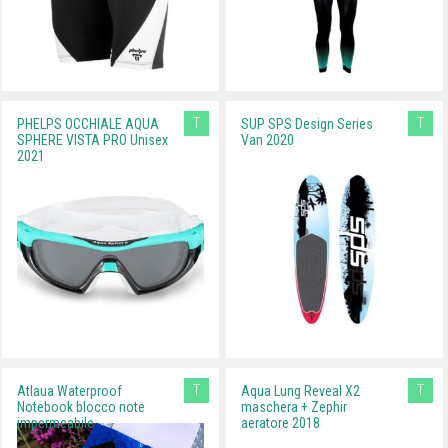
T
T
PHELPS OCCHIALE AQUA
SUP SPS Design Series
SPHERE VISTA PRO Unisex
Van 2020
2021
T
T
Atlaua Waterproof
Aqua Lung Reveal X2
Notebook blocco note
maschera + Zephir
impermeabile
aeratore 2018