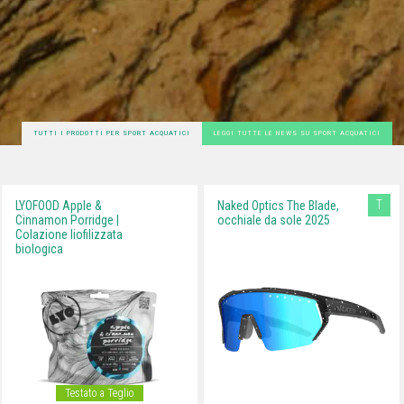
TUTTI I PRODOTTI PER SPORT ACQUATICI
LEGGI TUTTE LE NEWS SU SPORT ACQUATICI
T
LYOFOOD Apple &
Naked Optics The Blade,
Cinnamon Porridge |
occhiale da sole 2025
Colazione liofilizzata
biologica
Testato a Teglio