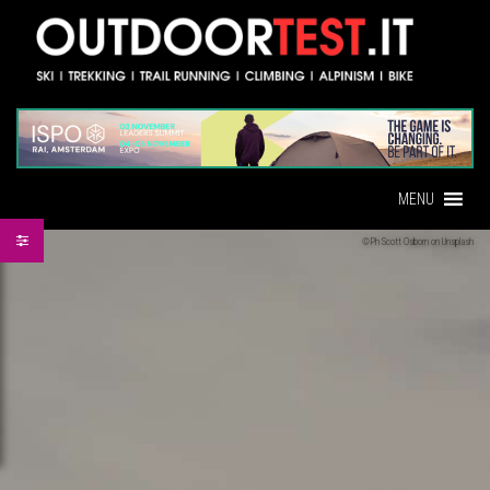
MENU
©Ph Scott Osborn on Unsplash