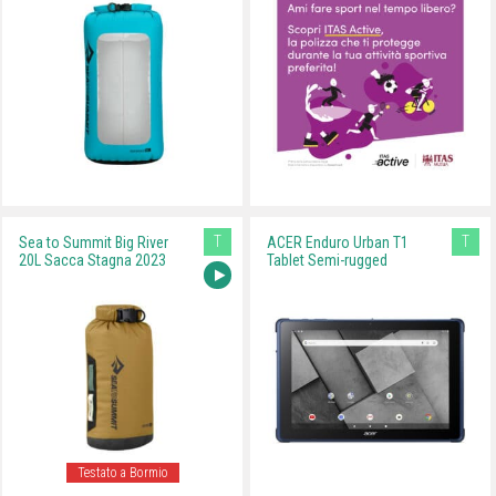
T
T
Sea to Summit Big River
ACER Enduro Urban T1
20L Sacca Stagna 2023
Tablet Semi-rugged
Testato a Bormio