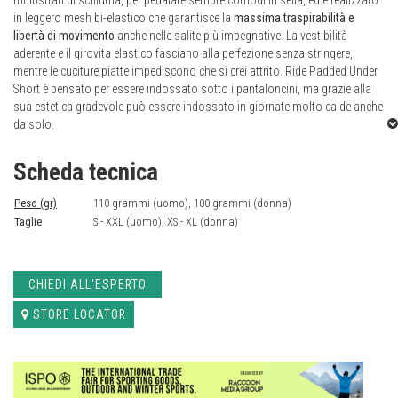
multistrati di schiuma, per pedalare sempre comodi in sella, ed è realizzato
in leggero mesh bi-elastico che garantisce la
massima traspirabilità e
libertà di movimento
anche nelle salite più impegnative. La vestibilità
aderente e il girovita elastico fasciano alla perfezione senza stringere,
mentre le cuciture piatte impediscono che si crei attrito. Ride Padded Under
Short è pensato per essere indossato sotto i pantaloncini, ma grazie alla
sua estetica gradevole può essere indossato in giornate molto calde anche
da solo.
Scheda tecnica
Peso (gr)
110 grammi (uomo), 100 grammi (donna)
Taglie
S - XXL (uomo), XS - XL (donna)
CHIEDI ALL'ESPERTO
STORE LOCATOR