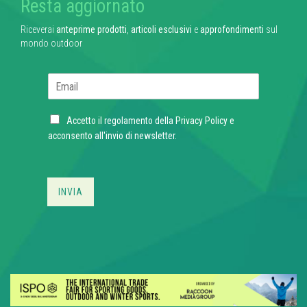
Resta aggiornato
Riceverai
anteprime prodotti
,
articoli esclusivi
e
approfondimenti
sul
mondo outdoor
E
m
a
C
i
Accetto il regolamento della
Privacy Policy
e
h
l
acconsento all'invio di newsletter.
e
*
c
k
b
INVIA
o
x
e
s
*