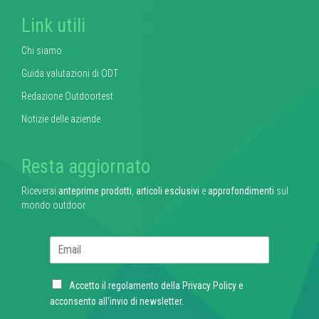
Link utili
Chi siamo
Guida valutazioni di ODT
Redazione Outdoortest
Notizie delle aziende
Resta aggiornato
Riceverai
anteprime prodotti
,
articoli esclusivi
e
approfondimenti
sul
mondo outdoor
E
m
a
C
i
Accetto il regolamento della
Privacy Policy
e
h
l
acconsento all'invio di newsletter.
e
*