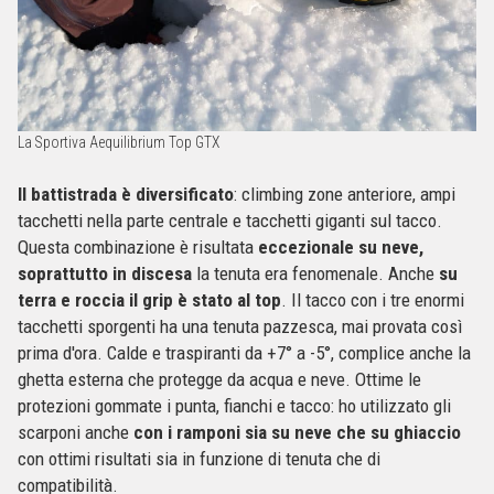
La Sportiva Aequilibrium Top GTX
Il battistrada è diversificato
: climbing zone anteriore, ampi
tacchetti nella parte centrale e tacchetti giganti sul tacco.
Questa combinazione è risultata
eccezionale su neve,
soprattutto in discesa
la tenuta era fenomenale. Anche
su
terra e roccia il grip è stato al top
. Il tacco con i tre enormi
tacchetti sporgenti ha una tenuta pazzesca, mai provata così
prima d'ora. Calde e traspiranti da +7° a -5°, complice anche la
ghetta esterna che protegge da acqua e neve. Ottime le
protezioni gommate i punta, fianchi e tacco: ho utilizzato gli
scarponi anche
con i ramponi sia su neve che su ghiaccio
con ottimi risultati sia in funzione di tenuta che di
compatibilità.