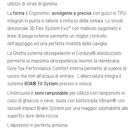
utilizzo di strati di gomma.
La
forma
è Ergonomic:
avvolgente e precisa
con gusci in TPU
integrati in punta e tallone a rinforzo della tomaia. Lo snodo
direzionale 3D Flex System Evo™ con malleolo sagomato e
linee di piega esterne permette un miglior controllo
dell’appoggio ed una perfetta mobilità della caviglia.
La Ghetta esterna idrorepellente in
Cordura® elasticizzato
permette la massima idrorepellenza mentre la membrana
Gore-Tex Performance Comfort interna permette al sudore di
uscire ma non all’acqua di entrare.
L’allacciatura integra il
sistema
BOA® Fit System
preciso e veloce.
L’intersuola è
semi-ramponabile
per utilizzi con ramponcini in
caso di ghiaccio o neve, suola con battistrada Vibram® con
tasselli Impact Brake System per una maggior adattabilità alle
superfici dure della roccia.
L’alpinismo in perfetta armonia.