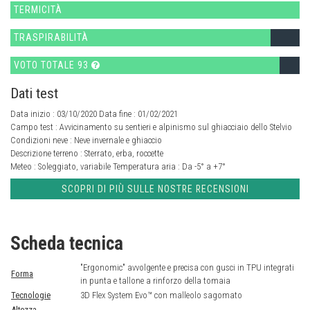
TERMICITÀ
TRASPIRABILITÀ
VOTO TOTALE 93
Dati test
Data inizio : 03/10/2020 Data fine : 01/02/2021
Campo test :
Avvicinamento su sentieri e alpinismo sul ghiacciaio dello Stelvio
Condizioni neve :
Neve invernale e ghiaccio
Descrizione terreno :
Sterrato, erba, roccette
Meteo :
Soleggiato, variabile
Temperatura aria :
Da -5° a +7°
SCOPRI DI PIÙ SULLE NOSTRE RECENSIONI
Scheda tecnica
"Ergonomic" avvolgente e precisa con gusci in TPU integrati
Forma
in punta e tallone a rinforzo della tomaia
Tecnologie
3D Flex System Evo™ con malleolo sagomato
Altezza