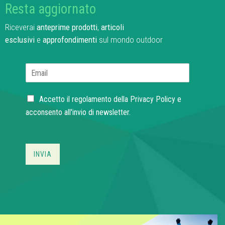
Resta aggiornato
Riceverai
anteprime prodotti
,
articoli
esclusivi
e
approfondimenti
sul mondo outdoor
E
m
a
C
i
Accetto il regolamento della
Privacy Policy
e
h
l
acconsento all'invio di newsletter.
e
*
c
k
b
INVIA
o
x
e
s
*