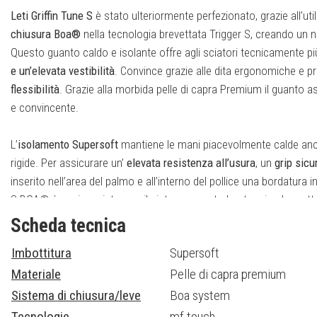
Leti Griffin Tune S
è stato ulteriormente perfezionato, grazie all’uti
chiusura Boa®
nella tecnologia brevettata Trigger S, creando un
Questo guanto caldo e isolante offre agli sciatori tecnicamente p
e un’elevata vestibilità
. Convince grazie alle dita ergonomiche e pr
flessibilità
. Grazie alla morbida pelle di capra Premium il guanto 
e convincente.
L’
isolamento Supersoft
mantiene le mani piacevolmente calde anch
rigide. Per assicurare un’
elevata resistenza all’usura
, un
grip sicu
inserito nell’area del palmo e all’interno del pollice una bordatura i
S BOA® è equipaggiato con il sistema guanto-bastoncino brevet
sgancio, che assicura la massima sicurezza e il miglior comfort di u
Scheda tecnica
allineamento delle forze e controlli comandati, il sistema di chius
Imbottitura
Supersoft
collegamento ancora più diretto tra mano e bastoncino. La tecno
maneggiare con il guanto anche i touchscreen.
Materiale
Pelle di capra premium
Sistema di chiusura/leve
Boa system
Disponibile nei negozi da settembre 2019
Tecnologie
mf touch