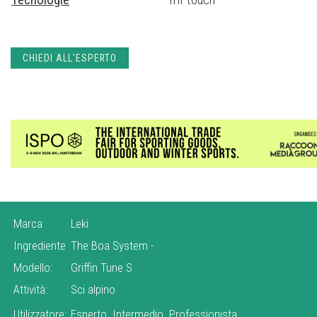
CHIEDI ALL'ESPERTO
Marca
Leki
Ingrediente
The Boa System
-
Modello:
Griffin Tune S
Attività:
Sci alpino
Utilizzatore:
Esperto
Intermedio
Professionista