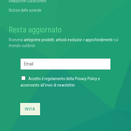
Redazione Outdoortest
Notizie delle aziende
Resta aggiornato
Riceverai
anteprime prodotti
,
articoli esclusivi
e
approfondimenti
sul
mondo outdoor
E
m
a
C
i
Accetto il regolamento della
Privacy Policy
e
h
l
acconsento all'invio di newsletter.
e
*
c
k
b
INVIA
o
x
e
s