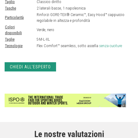
Taglio
Classico diritto
Tasche
2 laterali basse, 1 napoleonica
Rinforzi GORE-TEX® Ceramic™, Easy Hood™ cappuccio
Particolarità
regolabile in altezza e profondità
Colori
Verde, nero
disponibili
Taglie
S-M-L-XL
Tecnologie
Flex Comfort™ seamless, sotto ascella
senza cuciture
CHIEDI ALL'ESPERTO
Le nostre valutazioni