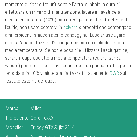
momento di riporlo tra un'uscita e l'altra, si abbia la cura di
effettuare un minimo di manutenzione: lavare in lavatrice a
media temperatura (40°C) con un'esigua quantità di detergente
liquido; non usare detersivi in
polvere
o prodotti che contengano
ammorbidenti, smacchiatori o candeggina. Lasciar asciugare il
capo all'aria o utilizzare l’asciugatrice con un ciclo delicato a
media temperatura. Se non è possibile utilizzare l’asciugatrice,
stirare il capo asciutto a media temperatura (calore, senza
vapore) posizionando un asciugamano o un panno tra il capo e il
ferro da stiro. Ciò vi aiuterà a riattivare il trattamento
DWR
sul
tessuto esterno del capo.
Marca
Millet
Ingrediente
Gore-Tex®
-
Modello:
Trilogy GTX® jkt 2014
Attività:
Alpinismo, trekking, scialpinismo