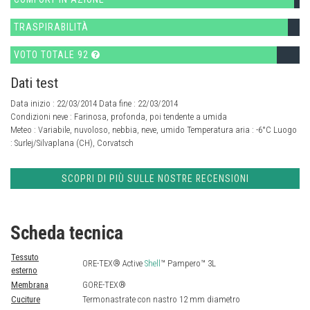
TRASPIRABILITÀ
VOTO TOTALE 92
Dati test
Data inizio : 22/03/2014 Data fine : 22/03/2014
Condizioni neve :
Farinosa, profonda, poi tendente a umida
Meteo :
Variabile, nuvoloso, nebbia, neve, umido
Temperatura aria :
-6°C
Luogo
:
Surlej/Silvaplana (CH), Corvatsch
SCOPRI DI PIÙ SULLE NOSTRE RECENSIONI
Scheda tecnica
Tessuto
ORE-TEX® Active
Shell
™ Pampero™ 3L
esterno
Membrana
GORE-TEX®
Cuciture
Termonastrate con nastro 12 mm diametro