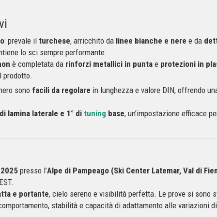
vi
to
: prevale il
turchese
, arricchito da
linee bianche e nere
e da
det
ntiene lo sci sempre performante.
mon
è completata da
rinforzi metallici in punta
e
protezioni in pla
l prodotto.
 nero sono
facili da regolare
in lunghezza e valore DIN, offrendo un
di lamina laterale e 1° di
tuning
base
, un’impostazione efficace pe
e 2025
presso l’
Alpe di Pampeago (Ski Center Latemar, Val di Fi
EST.
tta e portante
, cielo sereno e visibilità perfetta. Le prove si sono s
re comportamento, stabilità e capacità di adattamento alle variazioni 