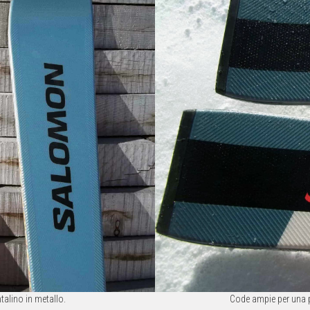
talino in metallo.
Code ampie per una p