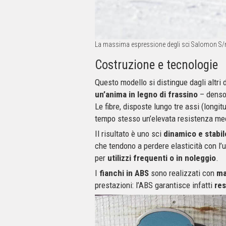
La massima espressione degli sci Salomon S/m
Costruzione e tecnologie
Questo modello si distingue dagli altri
un’anima in legno di frassino
– denso 
Le fibre, disposte lungo tre assi (longi
tempo stesso un’elevata resistenza me
Il risultato è uno sci
dinamico e stabil
che tendono a perdere elasticità con l’
per
utilizzi frequenti o in noleggio
.
I
fianchi in ABS
sono realizzati con
mat
prestazioni: l’ABS garantisce infatti
res