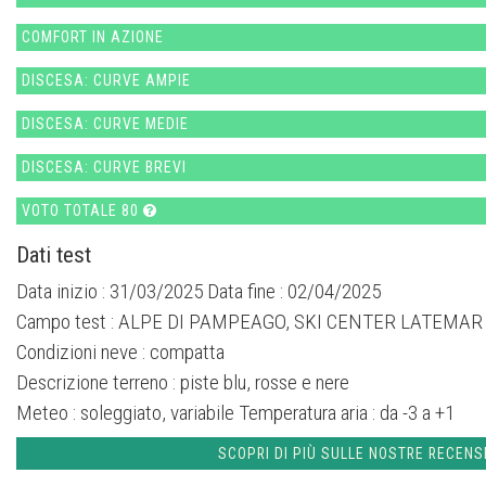
COMFORT IN AZIONE
DISCESA: CURVE AMPIE
DISCESA: CURVE MEDIE
DISCESA: CURVE BREVI
VOTO TOTALE 80
Dati test
Data inizio : 31/03/2025 Data fine : 02/04/2025
Campo test :
ALPE DI PAMPEAGO, SKI CENTER LATEMAR
Condizioni neve :
compatta
Descrizione terreno :
piste blu, rosse e nere
Meteo :
soleggiato, variabile
Temperatura aria :
da -3 a +1
SCOPRI DI PIÙ SULLE NOSTRE RECENS