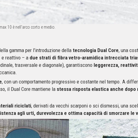
ax 10 è nell'arco corto e medio.
 della gamma per l’introduzione della
tecnologia Dual Core
, una cos
e reattivo – a
due strati di fibra vetro-aramidica intrecciata tri
tudinale, trasversale e diagonale), garantiscono
leggerezza, reattivit
ccanica.
e
, con un comportamento progressivo e costante nel tempo. A differe
uso, il Dual Core mantiene la
stessa risposta elastica anche dopo 
eriali riciclati
, derivati da vecchi scarponi o sci dismessi, una sc
istenza agli urti, durevolezza e ottima capacità di smorzare le v