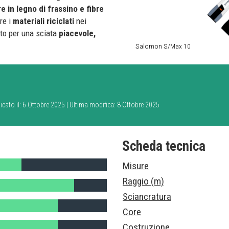
e in legno di frassino e fibre
re i
materiali riciclati
nei
tto per una sciata
piacevole,
Salomon S/Max 10
icato il: 6 Ottobre 2025 | Ultima modifica: 8 Ottobre 2025
Scheda tecnica
Misure
Raggio (m)
Sciancratura
Core
Costruzione