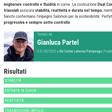
migliorare controllo e fluidità
in curva. La costruzione
Dual Cor
triassiali
assicura
stabilità, reattività e durata nel tempo
, ment
fianchi confermano l’impegno Salomon per la sostenibilità. Perfe
progressiva e sempre sotto controllo
.
Testato da:
Gianluca Partel
il 31/03/2025 a
Ski Center Latemar Pampeago
| Pubbl
Risultati
STABILITÀ
ENTRATA IN CURVA
REATTIVITÀ
TRASMISSIONE IMPULSI