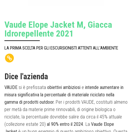
Vaude Elope Jacket M, Giacca
Idrorepellente 2021
LA PRIMA SCELTA PER GLI ESCURSIONISTI ATTENTI ALL’AMBIENTE
Dice l'azienda
VAUDE
si è prefissata
obiettivi ambiziosi
e
intende aumentare in
misura significativa la percentuale di materiale riciclato nella
gamma di prodotti outdoor.
Per i prodotti VAUDE, costituiti almeno
per metà da materie prime rinnovabili, di origine biologica o
riciclate, la percentuale dovrebbe salire da circa il 45% attuale
(collezione estate 20)
al 90% entro il 2024
. La
Vaude Elope
Jacket
è un buon esempio di questo ambizioso obiettivo. Questa