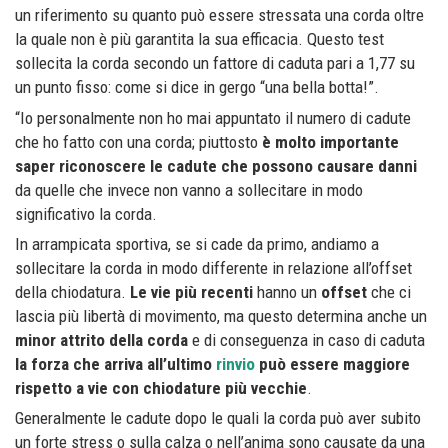
un riferimento su quanto può essere stressata una corda oltre
la quale non è più garantita la sua efficacia. Questo test
sollecita la corda secondo un fattore di caduta pari a 1,77 su
un punto fisso: come si dice in gergo “una bella botta!”.
“Io personalmente non ho mai appuntato il numero di cadute
che ho fatto con una corda; piuttosto
è molto importante
saper riconoscere le cadute che possono causare danni
da quelle che invece non vanno a sollecitare in modo
significativo la corda.
In arrampicata sportiva, se si cade da primo, andiamo a
sollecitare la corda in modo differente in relazione all’offset
della chiodatura.
Le vie più recenti
hanno un
offset
che ci
lascia più libertà di movimento, ma questo determina anche un
minor attrito della corda
e di conseguenza in caso di caduta
la forza che arriva all’ultimo
rinvio
può essere maggiore
rispetto a vie con chiodature più vecchie
.
Generalmente le cadute dopo le quali la corda può aver subito
un forte stress o sulla calza o nell’anima sono causate da una