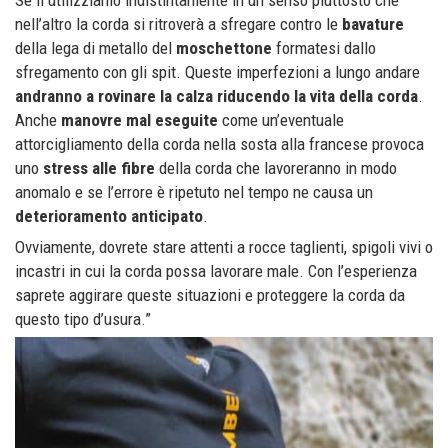
Se li utilizziamo indistintamente in un senso piuttosto che
nell’altro la corda si ritroverà a sfregare contro le
bavature
della lega di metallo del
moschettone
formatesi dallo
sfregamento con gli spit. Queste imperfezioni a lungo andare
andranno a rovinare la calza riducendo la vita della corda
.
Anche
manovre mal eseguite
come un’eventuale
attorcigliamento della corda nella sosta alla francese provoca
uno
stress alle fibre
della corda che lavoreranno in modo
anomalo e se l’errore è ripetuto nel tempo ne causa un
deterioramento anticipato
.
Ovviamente, dovrete stare attenti a rocce taglienti, spigoli vivi o
incastri in cui la corda possa lavorare male. Con l’esperienza
saprete aggirare queste situazioni e proteggere la corda da
questo tipo d’usura.”