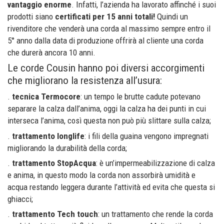
vantaggio enorme
. Infatti, l’azienda ha lavorato affinché i suoi
prodotti siano
certificati per 15 anni totali!
Quindi un
rivenditore che venderà una corda al massimo sempre entro il
5° anno dalla data di produzione offrirà al cliente una corda
che durerà ancora 10 anni.
Le corde Cousin hanno poi diversi accorgimenti
che migliorano la resistenza all’usura:
.
tecnica Termocore
: un tempo le brutte cadute potevano
separare la calza dall’anima, oggi la calza ha dei punti in cui
interseca l’anima, così questa non può più slittare sulla calza;
.
trattamento longlife
: i fili della guaina vengono impregnati
migliorando la durabilità della corda;
.
trattamento StopAcqua
: è un’impermeabilizzazione di calza
e anima, in questo modo la corda non assorbirà umidità e
acqua restando leggera durante l’attività ed evita che questa si
ghiacci;
.
trattamento Tech touch
: un trattamento che rende la corda