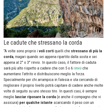
Le cadute che stressano la corda
“A volte sono proprio i
voli corti
quelli che
stressano di più la
corda
, magari quando sei appena ripartito dalla sosta e sei
appena al 2° o 3° rinvio. In questo caso, il fattore di caduta
sarà più alto rispetto a cadere che con 5 o 6
rinvii
che
aumentano l’attrito e distribuiscono meglio la forza.
Specialmente per chi arrampica in falesia e sta cercando di
migliorare il proprio livello potrà capitare di cadere anche molte
volte di seguito su uno stesso tiro. In questi casi, è sempre
meglio
lasciar riposare la corda
(e anche il compagno che vi
assicura)
per qualche istante
scaricando il peso con un