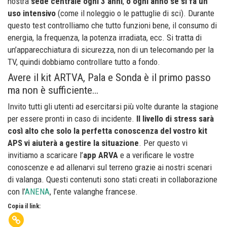
nostra
sede centrale ogni 3 anni
,
o ogni anno se si fa un
uso intensivo
(come il noleggio o le pattuglie di sci). Durante
questo test controlliamo che tutto funzioni bene, il consumo di
energia, la frequenza, la potenza irradiata, ecc. Si tratta di
un’apparecchiatura di sicurezza, non di un telecomando per la
TV, quindi dobbiamo controllare tutto a fondo.
Avere il kit ARTVA, Pala e Sonda è il primo passo
ma non è sufficiente…
Invito tutti gli utenti ad esercitarsi più volte durante la stagione
per essere pronti in caso di incidente.
Il livello di stress sarà
così alto che solo la perfetta conoscenza del vostro kit
APS vi aiuterà a gestire la situazione
. Per questo vi
invitiamo a scaricare l’
app ARVA
e a verificare le vostre
conoscenze e ad allenarvi sul terreno grazie ai nostri scenari
di valanga. Questi contenuti sono stati creati in collaborazione
con l’
ANENA
, l’ente valanghe francese.
Copia il link: