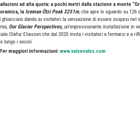
allazioni ad alta quota: a pochi metri dalla stazione a monte “
oramica, la
Iceman Ötzi Peak
3251m
, che apre lo sguardo su 126 
el ghiacciaio dando ai visitatori la sensazione di essere sospesi nel 
rma,
Our Glacier Perspectives,
un’impressionante installazione in ve
ale Olafur Eliasson che dal 2020 invita i visitatori a fermarsi e a rifl
 lungo i secoli.
Per maggiori informazioni:
www.valsenales.com