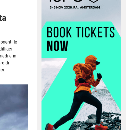
ta
ponenti le
dilliaci
iedi e in
re di
ci.