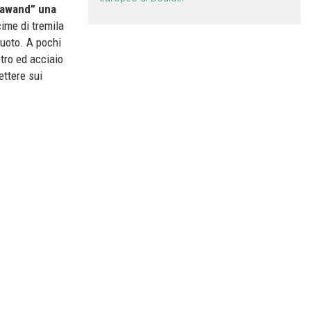
Grawand” una
cime di tremila
vuoto. A pochi
tro ed acciaio
ettere sui