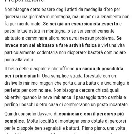
Non bisogna certo essere degli atleti da medaglia d’oro per
godersi una giornata in montagna, ma un po’ di allenamento non
fa per niente male.
Se sei già un escursionista esperto
e
passi le tue estati in montagna, o se sei semplicemente
abituato a camminare allora non avrai nessun problema.
Se
invece non sei abituato a fare attività fisica
e vivi una vita
particolarmente sedentaria non disperare: basterà cominciare
poco alla volta.
Il bello delle ciaspole è che offrono
un sacco di possibilità
per i principianti
. Una semplice strada forestale con un
dislivello minimo, magari che porta a una baita o a una malga, è
perfetta per cominciare. Non bisogna cercare chissà quali
obiettivi: quando la neve imbianca il paesaggio tutto cambia e
perfino i boschi dietro casa ci sembreranno un posto incantato.
Quindi consiglio davvero di
cominciare con il percorso più
semplice
. Molte località di montagna sono dotate di percorsi
per le ciaspole ben segnalati e battuti. Piano piano, una volta