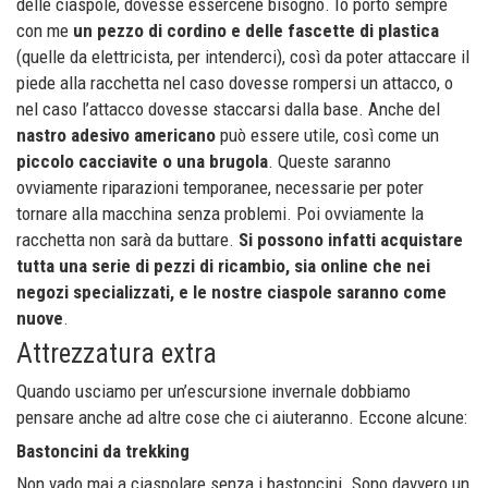
delle ciaspole, dovesse essercene bisogno. Io porto sempre
con me
un pezzo di cordino e delle fascette di plastica
(quelle da elettricista, per intenderci), così da poter attaccare il
piede alla racchetta nel caso dovesse rompersi un attacco, o
nel caso l’attacco dovesse staccarsi dalla base. Anche del
nastro adesivo americano
può essere utile, così come un
piccolo cacciavite o una brugola
. Queste saranno
ovviamente riparazioni temporanee, necessarie per poter
tornare alla macchina senza problemi. Poi ovviamente la
racchetta non sarà da buttare.
Si possono infatti acquistare
tutta una serie di pezzi di ricambio, sia online che nei
negozi specializzati, e le nostre ciaspole saranno come
nuove
.
Attrezzatura extra
Quando usciamo per un’escursione invernale dobbiamo
pensare anche ad altre cose che ci aiuteranno. Eccone alcune:
Bastoncini da trekking
Non vado mai a ciaspolare senza i bastoncini. Sono davvero un