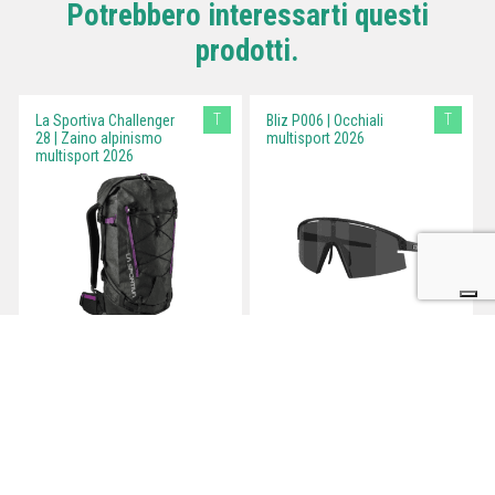
Potrebbero interessarti questi
prodotti.
T
T
La Sportiva Challenger
Bliz P006 | Occhiali
28 | Zaino alpinismo
multisport 2026
multisport 2026
Testato a Teglio
Testato a Teglio
LYOFOOD Apple &
LYOFOOD Chicken Tikka
Cinnamon Porridge |
Masala | Pasto
Colazione liofilizzata
liofilizzato per l'outdoor
biologica