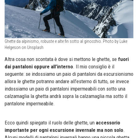
Ghette da alpinismo, robuste e alte fin sotto al ginocchio. Photo by Luke
Helgeson on Unsplash
Altra cosa non scontata è dove si mettono le ghette, se
fuori
dai pantaloni oppure all’interno
. Il mio consiglio è il
seguente: se indossiamo un paio di pantaloni da escursionismo
allora le ghette potranno andare all’esterno di tutto, se invece
indossiamo un paio di pantaloni impermeabili con sotto una
calzamaglia la ghetta andrà sopra la calzamaglia ma sotto il
pantalone impermeabile.
Ecco quindi spiegato il ruolo delle ghette, un
accessorio
importante per ogni escursione invernale ma non solo
.
Alcuni modelli di pantaloni invernali hanno una piccola ghetta