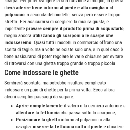
scarpa. Per poter svolgere la sua funzione al meglio, la ghetta
dovrà
aderire bene intorno al piede e alla caviglia o al
polpaccio
, a seconda del modello, senza però essere troppo
stretta. Per assicurarsi di scegliere la misura giusta, è
importante
provare sempre il prodotto prima di acquistarlo
,
meglio ancora
utilizzando gli scarponi o le scarpe che
indosseremo
. Quasi tutti i modelli in commercio offrono una
scelta di taglie, ma a volte ne esiste solo una, e in quel caso è
bene assicurarsi di poter regolare le varie chiusure per evitare
di ritrovarsi con una ghetta troppo grande o troppo piccola.
Come indossare le ghette
Sembrerà scontato, ma potrebbe risultare complicato
indossare un paio di ghette per la prima volta. Ecco allora
alcuni semplici passaggi da seguire:
Aprire completamente
il velcro o la cerniera anteriore e
allentare la fettuccia
che passa sotto lo scarpone;
Posizionare la ghetta
intorno al polpaccio o alla
caviglia,
inserire la fettuccia sotto il piede
e chiudere