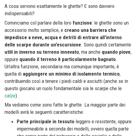
A cosa servono esattamente le ghette? E sono davvero
indispensabili?
Cominciamo col parlare della loro
funzione
: le ghette sono un
accessorio molto semplice, e
creano una barriera che
impedisce a neve, acqua e detriti di entrare all’interno
delle scarpe durante un’escursione
. Sono quindi certamente
utili in inverno su terreno innevato
, ma anche
quando piove
,
oppure
quando il terreno è particolarmente bagnato
.
Un’altra funzione, secondaria ma comunque importante, è
quella di
aggiungere un minimo di isolamento termico
,
contribuendo così a tenere i piedi caldi e asciutti (anche se in
questo giocano un ruolo fondamentale sia le scarpe che le
calze
).
Ma vediamo come sono fatte le ghette. La maggior parte dei
modelli avrà le seguenti caratteristiche:
Parte principale in tessuto
leggero e resistente, oppure
impermeabile a seconda dei modelli, ovvero quella parte
che copre parte del polpaccio o della caviglia e delle