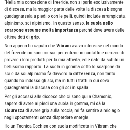
“Nella mia concezione di freeride, non si parla esclusivamente
di discesa, ma la maggior parte delle volte la discesa bisogna
guadagnarsela a piedi o con le pelli, quindi include arrampicata,
alpinismo, sci alpinismo. In questo senso,
la suola nello
scarpone assume molta importanza
perché deve avere delle
ottime doti di
grip
.
Non appena ho saputo che
Vibram
aveva interesse nel mondo
del freeride mi sono mosso per entrare in contatto e cercare di
provare i loro prodotti per la mia attività, ed è nato da subito un
bellissimo rapporto. La suola in gomma sotto lo scarpone da
sci e da sci alpinismo fa davvero
la differenza
, non tanto
quando ho indosso gli sci, ma in tutti i tratti in cui devo
guadagnarmi la discesa con gli sci in spalla.
Per gli accessi alle discese che ci sono qui a Chamonix,
sapere di avere ai piedi una suola in gomma, mi dà la
sicurezza
di avere grip sulla roccia, mi fa sentire a mio agio
negli spostamenti senza disperdere energie.
Ho un Tecnica Cochise con suola modificata in Vibram che