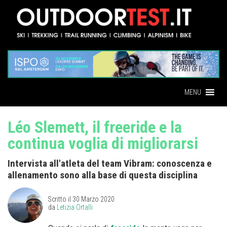
MENU
Léo Slemett, il freeride e la
continua voglia di migliorarsi
Intervista all'atleta del team Vibram: conoscenza e
allenamento sono alla base di questa disciplina
Scritto il
30 Marzo 2020
da
Letizia Ortalli