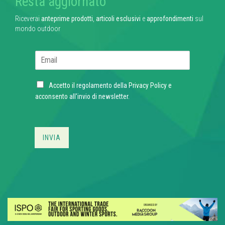
Resta aggiornato
Riceverai
anteprime prodotti
,
articoli esclusivi
e
approfondimenti
sul
mondo outdoor
E
m
a
C
i
Accetto il regolamento della
Privacy Policy
e
h
l
acconsento all'invio di newsletter.
e
*
c
k
b
INVIA
o
x
e
s
*