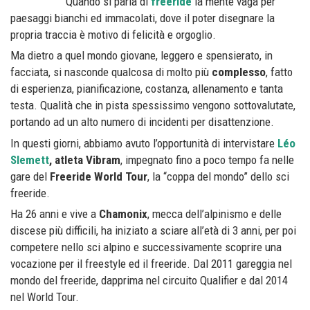
Quando si parla di
freeride
la mente vaga per
paesaggi bianchi ed immacolati, dove il poter disegnare la
propria traccia è motivo di felicità e orgoglio.
Ma dietro a quel mondo giovane, leggero e spensierato, in
facciata, si nasconde qualcosa di molto più
complesso
, fatto
di esperienza, pianificazione, costanza, allenamento e tanta
testa. Qualità che in pista spessissimo vengono sottovalutate,
portando ad un alto numero di incidenti per disattenzione.
In questi giorni, abbiamo avuto l’opportunità di intervistare
Léo
Slemett
, atleta Vibram
, impegnato fino a poco tempo fa nelle
gare del
Freeride World Tour
, la “coppa del mondo” dello sci
freeride.
Ha 26 anni e vive a
Chamonix
, mecca dell’alpinismo e delle
discese più difficili, ha iniziato a sciare all’età di 3 anni, per poi
competere nello sci alpino e successivamente scoprire una
vocazione per il freestyle ed il freeride. Dal 2011 gareggia nel
mondo del freeride, dapprima nel circuito Qualifier e dal 2014
nel World Tour.