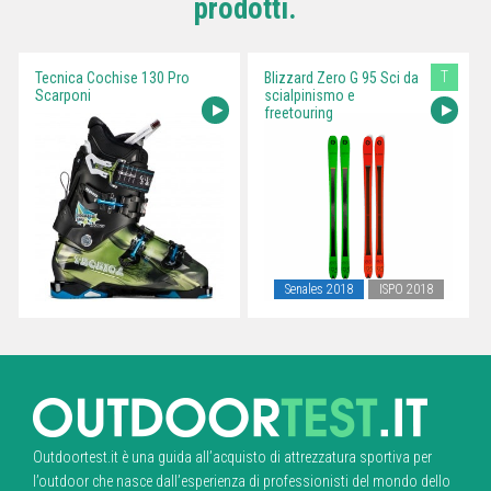
prodotti.
T
Tecnica Cochise 130 Pro
Blizzard Zero G 95 Sci da
Scarponi
scialpinismo e
freetouring
Senales 2018
ISPO 2018
Outdoortest.it è una guida all’acquisto di attrezzatura sportiva per
l’outdoor che nasce dall’esperienza di professionisti del mondo dello