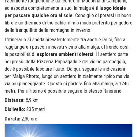
Facilmente raggiungibile dal centro di Madonna di Campiglio,
ed esposta completamente a sud, la malga è il
luogo ideale
per passare qualche ora al sole
. Consiglio di porarsi un buon
libro e un thermos di the caldo, il mio modo preferito per godere
della tranquillità della montagna in inverno.
L’itinerario si snoda prevalentemente tra abeti e larici, fino a
raggiungere i pascoli innevati vicino alla malga, offrendo così
la possibilità di
esplorare ambienti diversi
. Il sentiero parte
nei pressi della Pizzeria Pappagallo e del vicino parcheggio,
dov’è possibile lasciare l’auto. Da qui, seguire le indicazioni
per Malga Ritorto, lungo un sentiero inizialmente ripido ma via
via più pianeggiante. Questo ci porterà fino alla malga, a 1746
metri. Per il ritorno è possibile seguire lo stesso itinerario
Distanza:
5,9 km
Dislivello:
235 metri
Durata:
2,30 ore