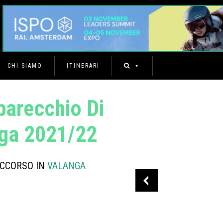
CHI SIAMO
ITINERARI
arecchio Di
nga 2021/22
OCCORSO IN
VALANGA