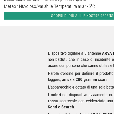
Meteo :
Nuvoloso/variabile
Temperatura aria :
-5°C
SCOPRI DI PIÙ SULLE NOSTRE RECENS
Dispositivo digitale a 3 antenne
ARVA 
non battuti, che in caso di incidente
uscire con persone che sanno utilizza
Parola d'ordine per definire il prodott
leggero, arriva a
200 grammi
scarsi.
L'apparecchio è dotato di una sola batte
I
colori
del dispositivo ovviamente cr
rossa
scorrevole con evidenziata un
Send e Search
.