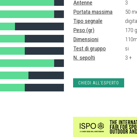
Antenne
3
Portata massima
50 me
Tipo segnale
digit
Peso (gr)
170 gr
Dimensioni
110mm
Test di gruppo
si
N. sepolti
3 +
CHIEDI ALL'ESPERTO