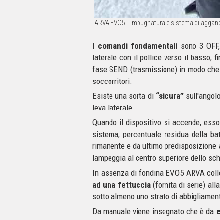
ARVA EVO5 - impugnatura e sistema di agganc
I
comandi fondamentali
sono 3 OFF,
laterale con il pollice verso il basso, 
fase SEND (trasmissione) in modo che i
soccorritori.
Esiste una sorta di
“sicura”
sull'angolo
leva laterale.
Quando il dispositivo si accende, ess
sistema, percentuale residua della batt
rimanente e da ultimo predisposizione 
lampeggia al centro superiore dello sc
In assenza di fondina EVO5 ARVA colle
ad una fettuccia
(fornita di serie) al
sotto almeno uno strato di abbigliamen
Da manuale viene insegnato che è da
e