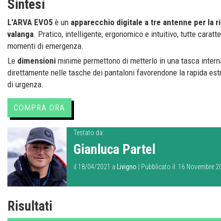
Sintesi
L'ARVA EVO5
è un
apparecchio digitale a tre antenne per la ri
valanga
. Pratico, intelligente, ergonomico e intuitivo, tutte carat
momenti di emergenza.
Le
dimensioni
minime permettono di metterlo in una tasca interna
direttamente nelle tasche dei pantaloni favorendone la rapida estr
di urgenza.
COMPRA ORA
Testato da:
Gianluca Partel
il 18/04/2021 a
Livigno
| Pubblicato il: 16 Novembre 
Risultati