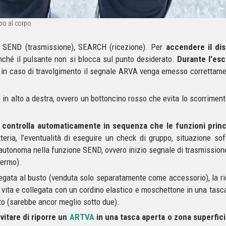
io al corpo
 SEND (trasmissione), SEARCH (ricezione). Per
accendere il dis
finché il pulsante non si blocca sul punto desiderato.
Durante
l'es
n caso di travolgimento il segnale ARVA venga emesso correttament
 in alto a destra, ovvero un bottoncino rosso che evita lo scorriment
o
controlla automaticamente in sequenza che le funzioni princ
eria, l'eventualità di eseguire un check di gruppo, situazione soft
autonoma nella funzione SEND, ovvero inizio segnale di trasmission
hermo).
gata al busto (venduta solo separatamente come accessorio), la ri
la vita e collegata con un cordino elastico e moschettone in una tasc
to (sarebbe ancor meglio sotto due).
vitare di riporre un
ARTVA
in una tasca aperta o zona superfici