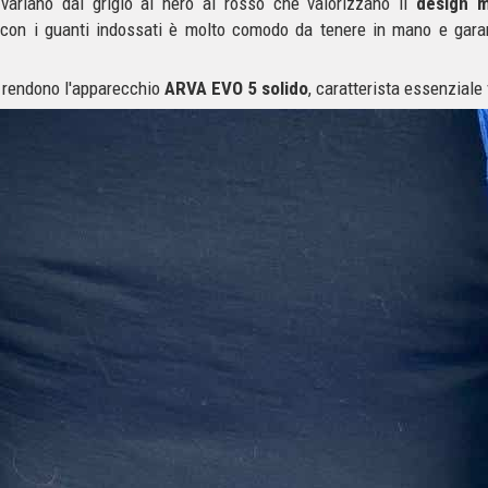
variano dal grigio al nero al rosso che valorizzano il
design m
 con i guanti indossati è molto comodo da tenere in mano e garan
rendono l'apparecchio
ARVA EVO 5
solido
, caratterista essenziale