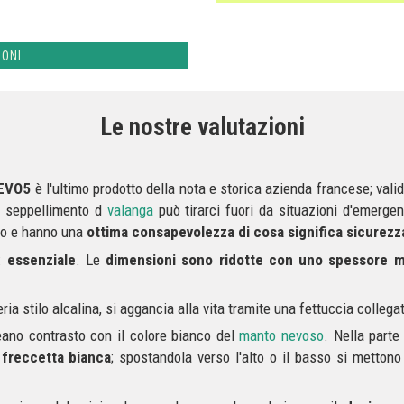
IONI
Le nostre valutazioni
EVO5
è l'ultimo prodotto della nota e storica azienda francese; vali
 e seppellimento d
valanga
può tirarci fuori da situazioni d'emergen
rlo e hanno una
ottima consapevolezza di cosa significa sicurez
o:
essenziale
. Le
dimensioni sono ridotte con uno spessore 
ria stilo alcalina, si aggancia alla vita tramite una fettuccia colle
eano contrasto con il colore bianco del
manto nevoso
. Nella parte
a
freccetta bianca
; spostandola verso l'alto o il basso si mettono