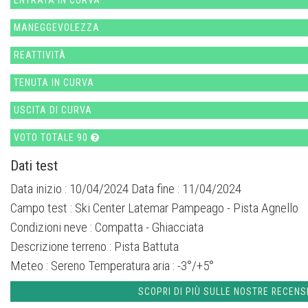
MANEGGEVOLEZZA
REATTIVITÀ
TENUTA IN CURVA
USCITA DI CURVA
VOTO TOTALE 90
Dati test
Data inizio : 10/04/2024 Data fine : 11/04/2024
Campo test :
Ski Center Latemar Pampeago - Pista Agnello
Condizioni neve :
Compatta - Ghiacciata
Descrizione terreno :
Pista Battuta
Meteo :
Sereno
Temperatura aria :
-3°/+5°
SCOPRI DI PIÙ SULLE NOSTRE RECENS