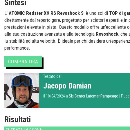
Sintesi
L’
ATOMIC Redster X9 RS Revoshock S
è uno sci di
TOP di g
direttamente dal reparto gare, progettato per sciatori esperti e in
prestazioni elevate in pista. Questo modello offre un'eccellente c
alla sua costruzione avanzata e alla tecnologia
Revoshock
, che 
la stabilità ad alta velocità. È ideale per chi desidera un'esperienz
performance.
COMPRA ORA
Testato da:
Jacopo Damian
il 10/04/2024 a
Ski Center Latemar Pampeago
| Pubbl
Risultati
ENTRATA IN CURVA