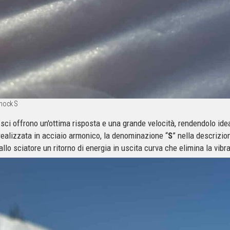
shock S
a sci offrono un'ottima risposta e una grande velocità, rendendolo ide
 realizzata in acciaio armonico, la denominazione “
S
” nella descrizio
allo sciatore un ritorno di energia in uscita curva che elimina la vibr