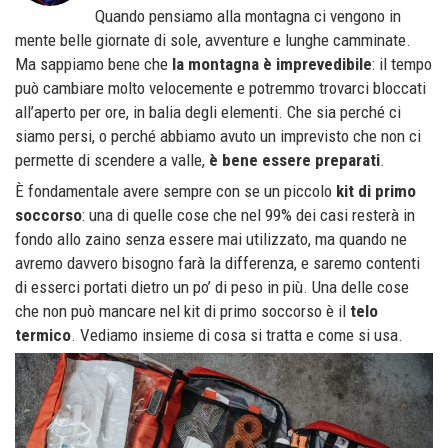
Quando pensiamo alla montagna ci vengono in
mente belle giornate di sole, avventure e lunghe camminate.
Ma sappiamo bene che
la montagna è imprevedibile
: il tempo
può cambiare molto velocemente e potremmo trovarci bloccati
all’aperto per ore, in balia degli elementi. Che sia perché ci
siamo persi, o perché abbiamo avuto un imprevisto che non ci
permette di scendere a valle,
è bene essere preparati
.
È fondamentale avere sempre con se un piccolo
kit di primo
soccorso
: una di quelle cose che nel 99% dei casi resterà in
fondo allo zaino senza essere mai utilizzato, ma quando ne
avremo davvero bisogno farà la differenza, e saremo contenti
di esserci portati dietro un po’ di peso in più. Una delle cose
che non può mancare nel kit di primo soccorso è il
telo
termico
. Vediamo insieme di cosa si tratta e come si usa.