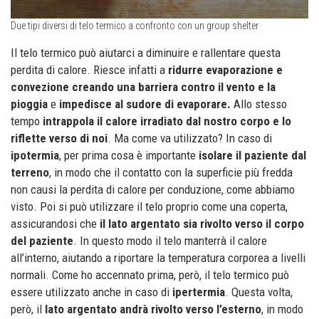
Due tipi diversi di telo termico a confronto con un group shelter
Il telo termico può aiutarci a diminuire e rallentare questa
perdita di calore. Riesce infatti a
ridurre evaporazione e
convezione creando una barriera contro il vento e la
pioggia
e
impedisce al sudore di evaporare.
Allo stesso
tempo
intrappola il calore irradiato dal nostro corpo e lo
riflette verso di noi
. Ma come va utilizzato? In caso di
ipotermia
, per prima cosa è importante
isolare il paziente dal
terreno
, in modo che il contatto con la superficie più fredda
non causi la perdita di calore per conduzione, come abbiamo
visto. Poi si può utilizzare il telo proprio come una coperta,
assicurandosi che
il lato argentato sia rivolto verso il corpo
del paziente
. In questo modo il telo manterrà il calore
all’interno, aiutando a riportare la temperatura corporea a livelli
normali. Come ho accennato prima, però, il telo termico può
essere utilizzato anche in caso di
ipertermia
. Questa volta,
però, il
lato argentato andrà rivolto verso l’esterno
, in modo