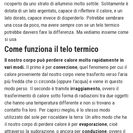
ricoperto da uno strato di alluminio molto sottile. Solitamente è
dotata di un lato argentato, capace di riflettere il calore, e un
lato dorato, capace invece di disperderlo. Potrebbe sembrare
una cosa da poco, ma avere sempre con se un telo termico
potrebbe davvero fare la differenza. Ma vediamo insieme come
si usa.
Come funziona il telo termico
Il nostro corpo può perdere calore molto rapidamente in
vari modi.
Il primo è per
convezione
, quel fenomeno per cui il
calore proveniente dal nostro corpo viene trasferito verso l’aria
più fredda che ci circonda (oppure l’acqua) e viene in questo
modo perso. Il secondo è tramite
irraggiamento
, ovvero il
trasferimento di calore sotto forma di radiazioni tra due oggetti
che hanno una temperatura differente e non si trovano a
contatto fra loro. Per capirci meglio, è lo stesso modo
utilizzato dal sole per riscaldare la terra. Un altro modo che ha
il nostro corpo di perdere calore è per
evaporazione
, cioè
attraverso la sudorazione, o ancora per
conduzione
, ovvero il