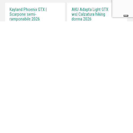
Kayland Phoenix GTX |
AKU Adapta Light GTX
Scarpone semi-
ws| Calzatura hiking
ramponabile 2026
donna 2026
Testato a Teglio
Testato a Teglio
T
La Sportiva Skwama Lite
Hanwag Kaduro Low
| Scarpetta arrampicata
Lady GTX | Scarpa da
2026
hiking donna 2026