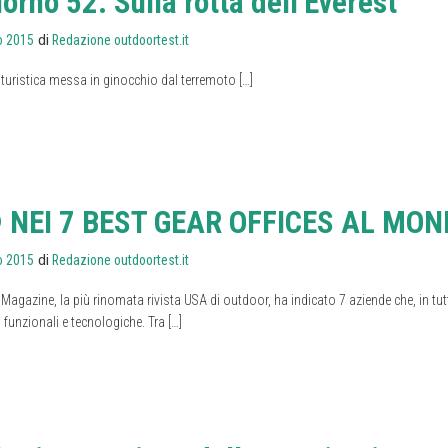
orno 52. Sulla rotta dell’Everest
di
o 2015
Redazione outdoortest.it
uristica messa in ginocchio dal terremoto […]
NEI 7 BEST GEAR OFFICES AL MON
di
o 2015
Redazione outdoortest.it
Magazine, la più rinomata rivista USA di outdoor, ha indicato 7 aziende che, in tu
, funzionali e tecnologiche. Tra […]