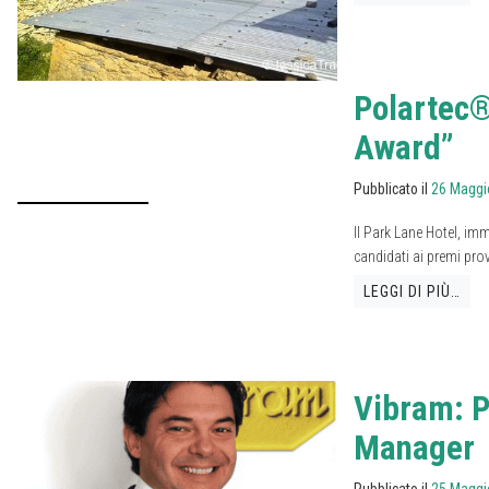
Polartec®
Award”
Pubblicato il
26 Maggi
Il Park Lane Hotel, im
candidati ai premi prov
LEGGI DI PIÙ…
Vibram: P
Manager
Pubblicato il
25 Maggi