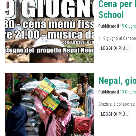
Cena per 
School
Pubblicato il
15 Giugn
Il 19 giugno al Carlsb
LEGGI DI PIÙ…
Nepal, gio
Pubblicato il
13 Giugn
Grazie alla collaborazi
LEGGI DI PIÙ…