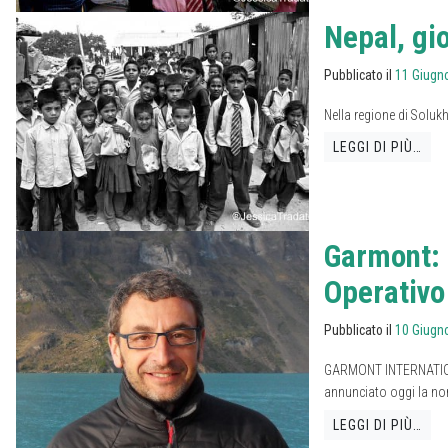
Nepal, gi
Pubblicato il
11 Giugn
Nella regione di Soluk
LEGGI DI PIÙ…
Garmont: 
Operativo
Pubblicato il
10 Giugn
GARMONT INTERNATIONAL 
annunciato oggi la nom
LEGGI DI PIÙ…