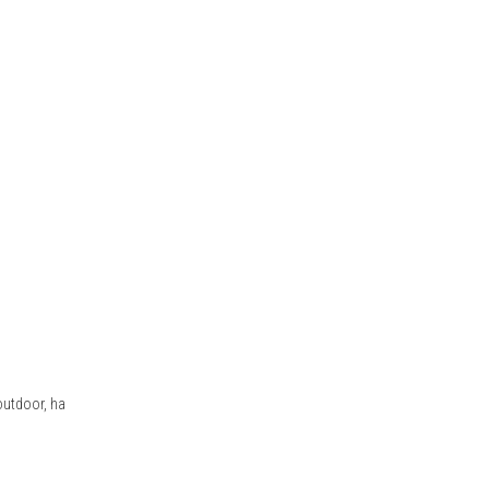
outdoor, ha
]