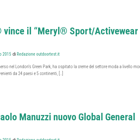
 vince il “Meryl® Sport/Activewear
di
o 2015
Redazione outdoortest.it
merso nel London’s Green Park, ha ospitato la creme del settore moda a livello mo
enienti da 24 paesi e 5 continenti, […]
aolo Manuzzi nuovo Global General
di
o 2015
Redazione outdoortest.it