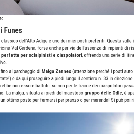
tto
i Funes
n classico dell’Alto Adige e uno dei miei posti preferiti. Questa vall
icina Val Gardena, forse anche per via dell’assenza di impianti di ris
perfetta per scialpinisti e ciaspolatori
, offrendo una serie di itin
ivo.
 fino al parcheggio di
Malga Zannes
(attenzione perché i posti auto 
state!) e da qui proseguire a piedi lungo il sentiero n. 33 in direzione
trebbe non essere battuto, se non per le tracce dei ciaspolatori pass
one. La malga, situata ai piedi del maestoso
gruppo delle Odle
, è ap
è un ottimo posto per fermarsi per pranzo o per merenda! Si può poi r