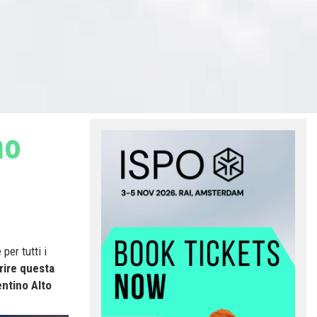
no
per tutti i
rire questa
entino Alto