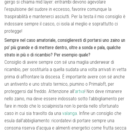
gergo si chiama mid layer: entrambi devono agevolare
l’espulsione del sudore in eccesso, favorire comunque la
traspirabilità e mantenerci asciutti. Per la testa il mio consiglio è
indossare sempre il casco, ci isola al meglio e soprattutto ci
protegge!
Sempre nel caso amatoriale, consiglieresti di portarsi uno zaino un
po’ più grande e di mettere dentro, oltre a sonda e pala, qualche
strato in più o di ricambio? Per esempio quale?
Consiglio di avere sempre con sé una maglia underwear di
ricambio, per sostituirla a quella sudata una volta arrivati in vetta
prima di affrontare la discesa. È importante avere con sé anche
un antivento e uno strato termico, piumino o Primaloft, per
proteggersi dal freddo. Attenzione all’
artva
! Non deve rimanere
nello zaino, ma deve essere indossato sotto l’abbigliamento per
fare in modo che lo scialpinista non lo perda nello sfortunato
caso in cui sia travolto da una
valanga
. Infine un consiglio che
esula dall’abbigliamento: ricordatevi di portare sempre una
consona riserva d’acqua e alimenti energetici come frutta secca