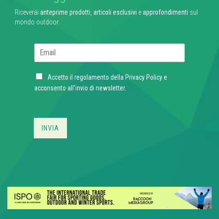
Riceverai
anteprime prodotti
,
articoli esclusivi
e
approfondimenti
sul
mondo outdoor
E
m
a
C
i
Accetto il regolamento della
Privacy Policy
e
h
l
acconsento all'invio di newsletter.
e
*
c
k
b
INVIA
o
x
e
s
*