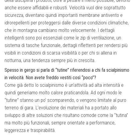
della disciplina i prodotti, oltre a pesare il meno possibile, devono
anche essere affidabili e robusti. Velocità vuol dire soprattutto
sicurezza, diventano quindi importanti membrane antivento e
idrorepellenti per proteggersi dalle diverse condizioni climatiche,
che in montagna cambiano molto velocemente. I dettagli
intelligenti sono poi essenziali come le zip di ventilazione, un
sistema di tasche funzionale, dettagli riflettenti per rendersi più
visibili in condizioni di scarsa visibilità o per chi si allena in
notturna, una tendenza sempre più in crescita.
Spesso in gergo si parla di “tutine” riferendosi a chi fa scialpinismo
in velocità. Non avete freddo vestiti così “poco”?
Come già detto lo scialpinismo è un’attività ad alta intensità e
quindi generiamo molto calore praticandola. Ad ogni modo le
“tutine” stanno un po’ scomparendo, o vengono limitate al puro
terreno di gara. L’evoluzione dei materiali ha a portato allo
sviluppo di altre soluzioni che risultano comode come la “tutina”
ma molto più funzionali, sempre orientate a performance,
leggerezza e traspirabilità.