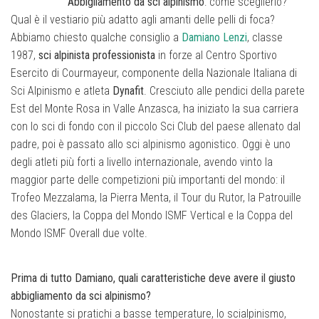
Abbigliamento da sci alpinismo
: come sceglierlo?
Qual è il vestiario più adatto agli amanti delle pelli di foca?
Abbiamo chiesto qualche consiglio a
Damiano Lenzi
, classe
1987,
sci alpinista professionista
in forze al Centro Sportivo
Esercito di Courmayeur, componente della Nazionale Italiana di
Sci Alpinismo e atleta
Dynafit
. Cresciuto alle pendici della parete
Est del Monte Rosa in Valle Anzasca, ha iniziato la sua carriera
con lo sci di fondo con il piccolo Sci Club del paese allenato dal
padre, poi è passato allo sci alpinismo agonistico. Oggi è uno
degli atleti più forti a livello internazionale, avendo vinto la
maggior parte delle competizioni più importanti del mondo: il
Trofeo Mezzalama, la Pierra Menta, il Tour du Rutor, la Patrouille
des Glaciers, la Coppa del Mondo ISMF Vertical e la Coppa del
Mondo ISMF Overall due volte.
Prima di tutto Damiano, quali caratteristiche deve avere il giusto
abbigliamento da sci alpinismo?
Nonostante si pratichi a basse temperature, lo scialpinismo,