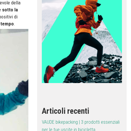
tevole della
 sotto la
ositivi di
o tempo
.
Articoli recenti
VAUDE bikepacking | 3 prodotti essenziali
per le tue uscite in bicicletta